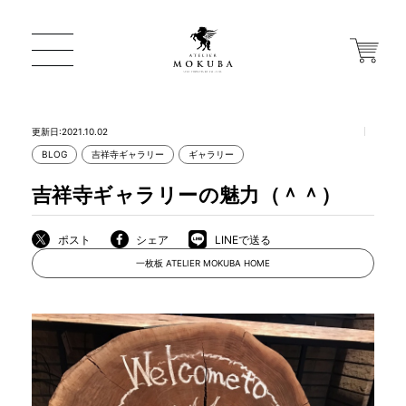
更新日:2021.10.02
BLOG
吉祥寺ギャラリー
ギャラリー
ONLINE STORE
吉祥寺ギャラリーの魅力（＾＾）
店舗から探す
ポスト
シェア
LINEで送る
一枚板 ATELIER MOKUBA HOME
一枚板 ATELIER MOKUBA HOME
MOKUBA について