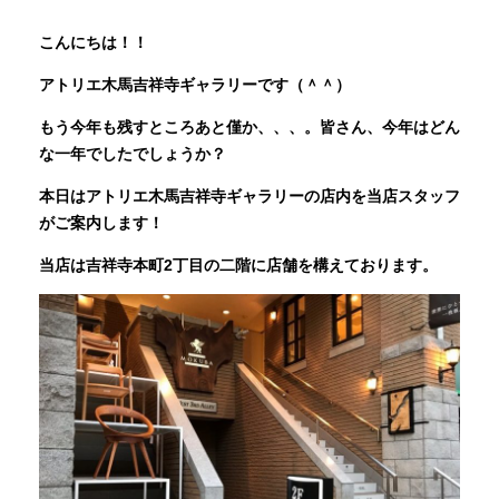
こんにちは！！
INFORMATION
アトリエ木馬吉祥寺ギャラリーです（＾＾）
もう今年も残すところあと僅か、、、。皆さん、今年はどん
MOKUBA CHANNEL
な一年でしたでしょうか？
本日はアトリエ木馬吉祥寺ギャラリーの店内を当店スタッフ
よくあるご質問
がご案内します！
当店は吉祥寺本町2丁目の二階に店舗を構えております。
お問い合わせ