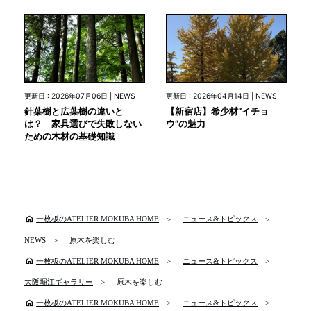
更新日 : 2026年07月06日 | NEWS
更新日 : 2026年04月14日 | NEWS
針葉樹と広葉樹の違いと
【新宿店】希少材”イチョ
は？ 家具選びで失敗しない
ウ”の魅力
ための木材の基礎知識
home
一枚板のATELIER MOKUBA HOME
ニュース&トピックス
NEWS
原木を楽しむ
home
一枚板のATELIER MOKUBA HOME
ニュース&トピックス
大阪堀江ギャラリー
原木を楽しむ
home
一枚板のATELIER MOKUBA HOME
ニュース&トピックス