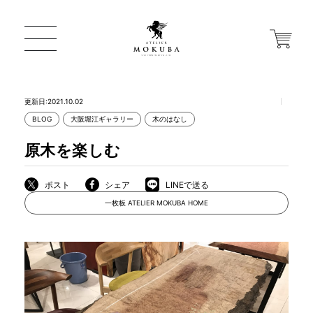
更新日:2021.10.02
BLOG
大阪堀江ギャラリー
木のはなし
ONLINE STORE
原木を楽しむ
店舗から探す
ポスト
シェア
LINEで送る
一枚板 ATELIER MOKUBA HOME
一枚板 ATELIER MOKUBA HOME
MOKUBA について