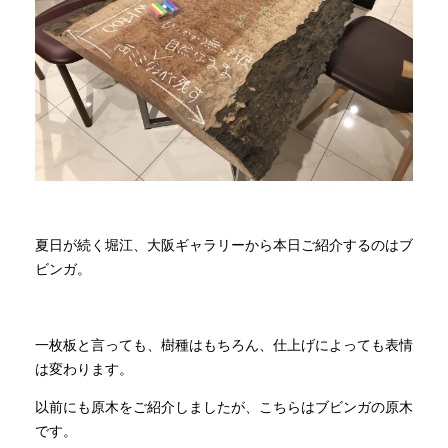
商品情報
直営店
イベント
WEBカタログ
夏日が続く堀江、大阪ギャラリーから本日ご紹介するのはブ
ビンガ。
全商品一覧
一枚板と言っても、樹種はもちろん、仕上げによっても表情
新入荷情報
は変わります。
以前にも原木をご紹介しましたが、こちらはブビンガの原木
です。
納品事例