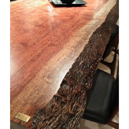
商品情報
直営店
イベント
WEBカタログ
全商品一覧
新入荷情報
納品事例