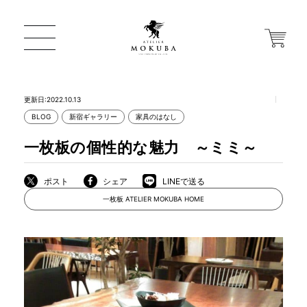
更新日:2022.10.13
BLOG
新宿ギャラリー
家具のはなし
ONLINE STORE
一枚板の個性的な魅力 ～ミミ～
店舗から探す
ポスト
シェア
LINEで送る
一枚板 ATELIER MOKUBA HOME
一枚板 ATELIER MOKUBA HOME
MOKUBA について