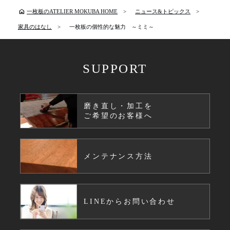
home
一枚板のATELIER MOKUBA HOME
ニュース&トピックス
家具のはなし
一枚板の個性的な魅力 ～ミミ～
SUPPORT
磨き直し・加工を
ご希望のお客様へ
メンテナンス方法
LINEからお問い合わせ