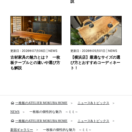
説
更新日 : 2026年07月06日 | NEWS
更新日 : 2026年05月01日 | NEWS
古材家具の魅力とは？ 一枚
【横浜店】最適なサイズの選
板テーブルとの違いや選び方
び方とおすすめコーディネー
も解説
ト！
home
一枚板のATELIER MOKUBA HOME
ニュース&トピックス
NEWS
一枚板の個性的な魅力 ～ミミ～
home
一枚板のATELIER MOKUBA HOME
ニュース&トピックス
新宿ギャラリー
一枚板の個性的な魅力 ～ミミ～