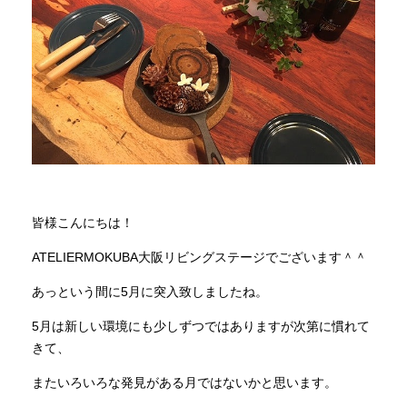
商品情報
直営店
イベント
WEBカタログ
皆様こんにちは！
ATELIERMOKUBA大阪リビングステージでございます＾＾
全商品一覧
あっという間に5月に突入致しましたね。
5月は新しい環境にも少しずつではありますが次第に慣れて
新入荷情報
きて、
またいろいろな発見がある月ではないかと思います。
納品事例