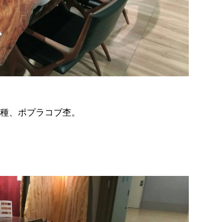
樹種、ポプラコブ杢。