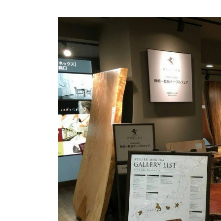
商品情報
ATELIER MOKUBAの一枚板テーブル
ATELIER MOKUBAの一枚板×異素材
特別なダイニングチェア
一枚板用のテーブル脚
樹種紹介
コーディネート集
メンテナンス方法