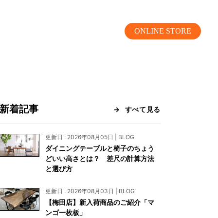
ONLINE STORE
新着記事
すべて見る
MOKUBA CHANNEL
更新日 : 2026年08月05日 | BLOG
ダイニングテーブルと椅子のちょう
よくあるご質問
どいい高さとは？ 差尺の計算方法
と選び方
お問い合わせ
更新日 : 2026年08月03日 | BLOG
リア）
お問い合わせ
【梅田店】新入荷商品のご紹介「マ
ンゴ一枚板」
ス）
資料請求