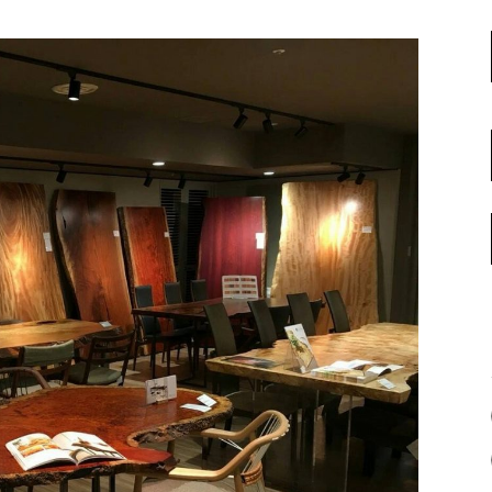
名古屋ギャラリー
お客様の声
大阪梅田ギャラリー
コーディネート集
アウトレット神戸店
大川ギャラリー【本店】
INFORMATION
天神ギャラリー
NEWS
公式オンラインストア
EVENT
BLOG
WEBカタログ
メディア美術協力実績