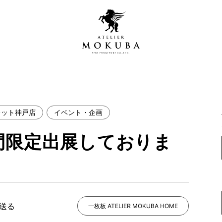
レット神戸店
イベント・企画
営店
全商品一覧
間限定出展しておりま
青山プレミアムギャラリー
新入荷情報
新宿ギャラリー
レジンギャラリー
納品事例
吉祥寺ギャラリー
【アウトレット取扱店】
納品事例（住宅・インテ
で送る
一枚板 ATELIER MOKUBA HOME
横浜ギャラリー
納品事例（店舗・オフィ