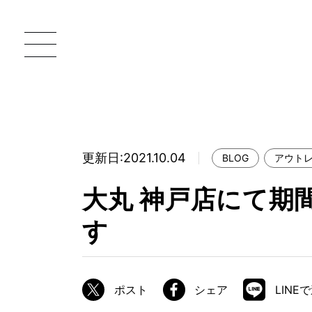
更新日:2021.10.04
BLOG
アウト
一枚板 ATELIER MOKUBA HOME
直
大丸 神戸店にて期
MOKUBA について
す
ブランドコンセプト
製造工程
職人の技能・技巧
ポスト
シェア
LINE
加工技術