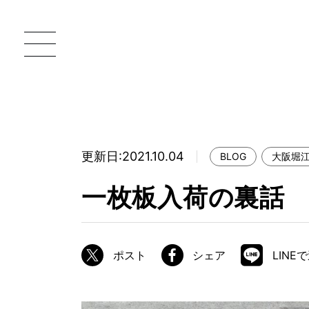
更新日:2021.10.04
BLOG
大阪堀
一枚板 ATELIER MOKUBA HOME
直
一枚板入荷の裏話
MOKUBA について
ブランドコンセプト
ポスト
シェア
LINE
製造工程
職人の技能・技巧
加工技術