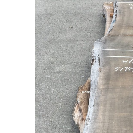
商品情報
ATELIER MOKUBAの一枚板テーブル
ATELIER MOKUBAの一枚板×異素材
特別なダイニングチェア
一枚板用のテーブル脚
樹種紹介
コーディネート集
メンテナンス方法