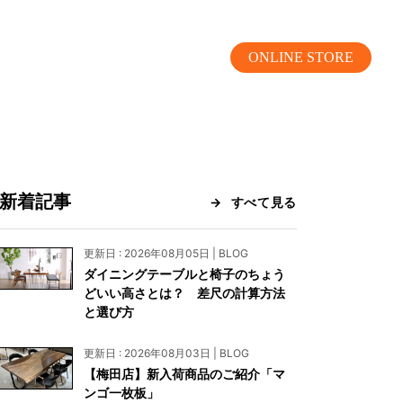
ONLINE STORE
新着記事
すべて見る
MOKUBA CHANNEL
更新日 : 2026年08月05日 | BLOG
ダイニングテーブルと椅子のちょう
よくあるご質問
どいい高さとは？ 差尺の計算方法
と選び方
お問い合わせ
更新日 : 2026年08月03日 | BLOG
リア）
お問い合わせ
【梅田店】新入荷商品のご紹介「マ
ンゴ一枚板」
ス）
資料請求