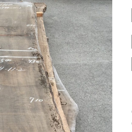
名古屋ギャラリー
お客様の声
大阪梅田ギャラリー
コーディネート集
アウトレット神戸店
大川ギャラリー【本店】
INFORMATION
天神ギャラリー
NEWS
公式オンラインストア
EVENT
BLOG
WEBカタログ
メディア美術協力実績