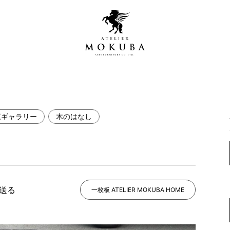
江ギャラリー
木のはなし
営店
全商品一覧
青山プレミアムギャラリー
新入荷情報
新宿ギャラリー
レジンギャラリー
で送る
納品事例
一枚板 ATELIER MOKUBA HOME
吉祥寺ギャラリー
【アウトレット取扱店】
納品事例（住宅・インテ
横浜ギャラリー
納品事例（店舗・オフィ