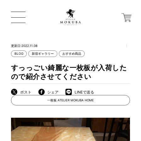
更新日:2022.11.08
BLOG
新宿ギャラリー
おすすめ商品
ONLINE STORE
すっっごい綺麗な一枚板が入荷した
ので紹介させてください
店舗から探す
ポスト
シェア
LINEで送る
一枚板 ATELIER MOKUBA HOME
一枚板 ATELIER MOKUBA HOME
MOKUBA について