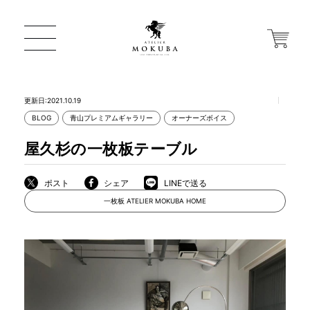
更新日:2021.10.19
BLOG
青山プレミアムギャラリー
オーナーズボイス
ONLINE STORE
屋久杉の一枚板テーブル
店舗から探す
ポスト
シェア
LINEで送る
一枚板 ATELIER MOKUBA HOME
一枚板 ATELIER MOKUBA HOME
MOKUBA について