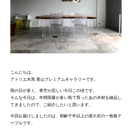
商品情報
直営店
イベント
WEBカタログ
こんにちは。
アトリエ木馬 青山プレミアムギャラリーです。
全商品一覧
雨の日が多く、青空が恋しい今日この頃です。
そんな今日は、年間雨量が多い島で育ったあの木材を納品し
てきましたので、ご紹介したいと思います。
新入荷情報
今回お届けしましたのは、樹齢千年以上の屋久杉の一枚板テ
ーブルです。
納品事例