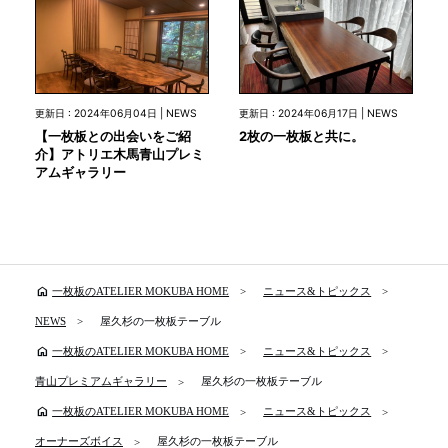
更新日 : 2024年06月04日 | NEWS
更新日 : 2024年06月17日 | NEWS
【一枚板との出会いをご紹
2枚の一枚板と共に。
介】アトリエ木馬青山プレミ
アムギャラリー
home
一枚板のATELIER MOKUBA HOME
ニュース&トピックス
NEWS
屋久杉の一枚板テーブル
home
一枚板のATELIER MOKUBA HOME
ニュース&トピックス
青山プレミアムギャラリー
屋久杉の一枚板テーブル
home
一枚板のATELIER MOKUBA HOME
ニュース&トピックス
オーナーズボイス
屋久杉の一枚板テーブル