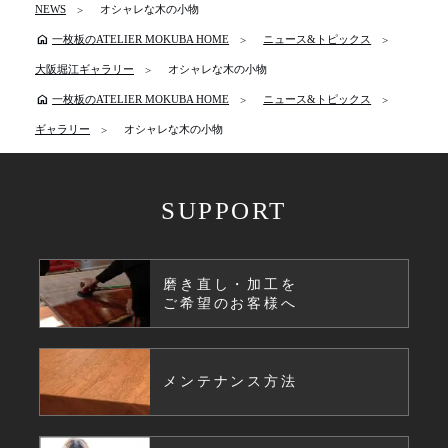
NEWS
オシャレな木の小物
home
一枚板のATELIER MOKUBA HOME
ニュース&トピックス
大阪堀江ギャラリー
オシャレな木の小物
home
一枚板のATELIER MOKUBA HOME
ニュース&トピックス
ギャラリー
オシャレな木の小物
SUPPORT
磨き直し・加工を
ご希望のお客様へ
メンテナンス方法