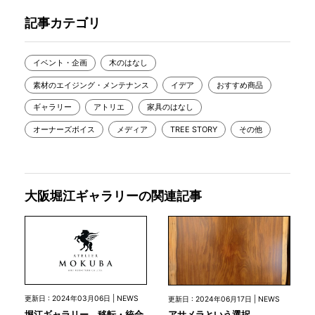
記事カテゴリ
イベント・企画
木のはなし
素材のエイジング・メンテナンス
イデア
おすすめ商品
ギャラリー
アトリエ
家具のはなし
オーナーズボイス
メディア
TREE STORY
その他
大阪堀江ギャラリーの関連記事
更新日 : 2024年03月06日 | NEWS
更新日 : 2024年06月17日 | NEWS
堀江ギャラリー 移転・統合
アサメラという選択