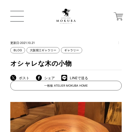
更新日:2021.10.21
BLOG
大阪堀江ギャラリー
ギャラリー
ONLINE STORE
オシャレな木の小物
店舗から探す
ポスト
シェア
LINEで送る
一枚板 ATELIER MOKUBA HOME
一枚板 ATELIER MOKUBA HOME
MOKUBA について