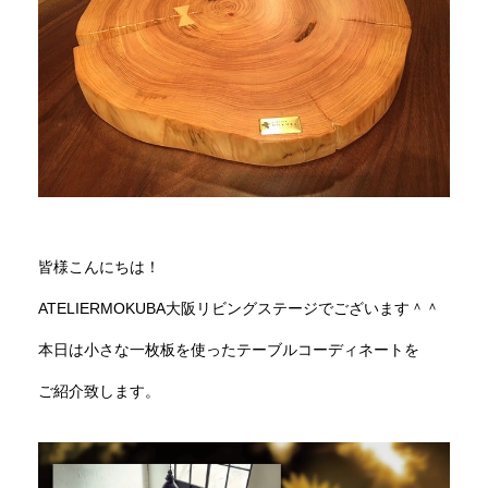
商品情報
直営店
イベント
WEBカタログ
皆様こんにちは！
ATELIERMOKUBA大阪リビングステージでございます＾＾
全商品一覧
本日は小さな一枚板を使ったテーブルコーディネートを
ご紹介致します。
新入荷情報
納品事例