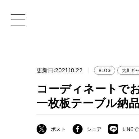
更新日:2021.10.22
BLOG
大川ギ
一枚板 ATELIER MOKUBA HOME
直
コーディネートで
MOKUBA について
一枚板テーブル納品
ブランドコンセプト
製造工程
職人の技能・技巧
ポスト
シェア
LINE
加工技術