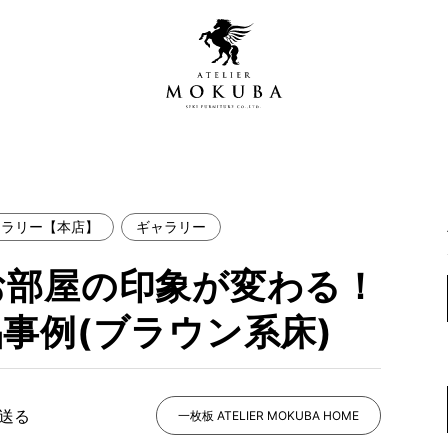
ャラリー【本店】
ギャラリー
営店
全商品一覧
お部屋の印象が変わる！
青山プレミアムギャラリー
新入荷情報
新宿ギャラリー
事例(ブラウン系床)
レジンギャラリー
納品事例
吉祥寺ギャラリー
【アウトレット取扱店】
納品事例（住宅・インテ
で送る
一枚板 ATELIER MOKUBA HOME
横浜ギャラリー
納品事例（店舗・オフィ