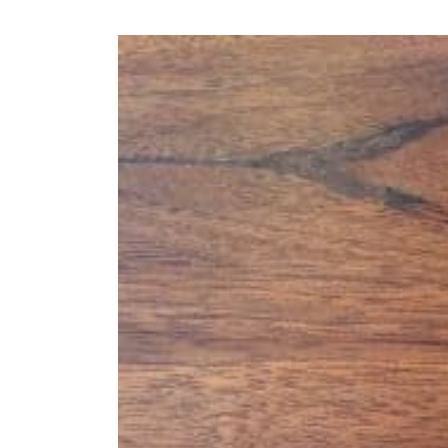
商品情報
ATELIER MOKUBAの一枚板テーブル
ATELIER MOKUBAの一枚板×異素材
特別なダイニングチェア
一枚板用のテーブル脚
樹種紹介
コーディネート集
メンテナンス方法