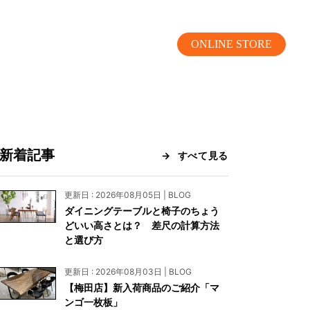
ONLINE STORE
新着記事
すべて見る
MOKUBA CHANNEL
更新日 : 2026年08月05日 | BLOG
ダイニングテーブルと椅子のちょう
よくあるご質問
どいい高さとは？ 差尺の計算方法
と選び方
お問い合わせ
更新日 : 2026年08月03日 | BLOG
リア）
お問い合わせ
【梅田店】新入荷商品のご紹介「マ
ンゴ一枚板」
ス）
資料請求