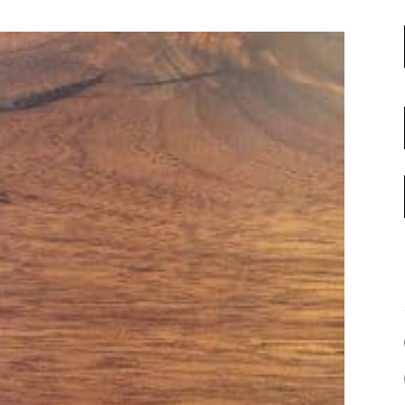
名古屋ギャラリー
お客様の声
大阪梅田ギャラリー
コーディネート集
アウトレット神戸店
大川ギャラリー【本店】
INFORMATION
天神ギャラリー
NEWS
公式オンラインストア
EVENT
BLOG
WEBカタログ
メディア美術協力実績