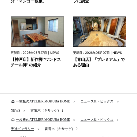
介「マンゴ一枚板」
フに調査
更新日 : 2026年05月27日 | NEWS
更新日 : 2026年05月07日 | NEWS
【神戸店】新作脚 “ワンドス
【青山店】「プレミアム」で
チール脚” の紹介
ある理由
home
一枚板のATELIER MOKUBA HOME
ニュース&トピックス
NEWS
雷電木（キササゲ）？
home
一枚板のATELIER MOKUBA HOME
ニュース&トピックス
天神ギャラリー
雷電木（キササゲ）？