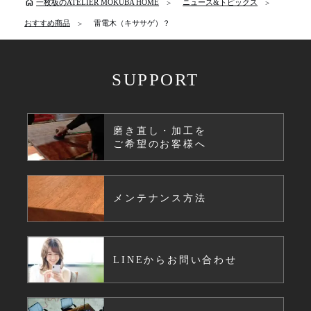
home
一枚板のATELIER MOKUBA HOME
ニュース&トピックス
おすすめ商品
雷電木（キササゲ）？
SUPPORT
磨き直し・加工を
ご希望のお客様へ
メンテナンス方法
LINEからお問い合わせ