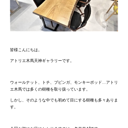
商品情報
直営店
イベント
皆様こんにちは。
アトリエ木馬天神ギャラリーです。
WEBカタログ
ウォールナット、トチ、ブビンガ、モンキーポッド…アトリ
全商品一覧
エ木馬では多くの樹種を取り扱っています。
しかし、そのような中でも初めて目にする樹種も多々ありま
新入荷情報
す。
納品事例