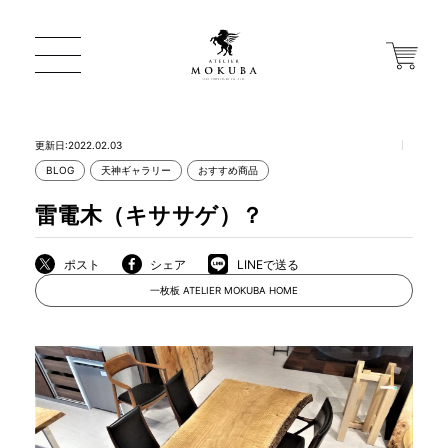
更新日:2022.02.03
BLOG
天神ギャラリー
おすすめ商品
ONLINE STORE
雷電木（キササゲ）？
店舗から探す
ポスト
シェア
LINEで送る
一枚板 ATELIER MOKUBA HOME
一枚板 ATELIER MOKUBA HOME
MOKUBA について