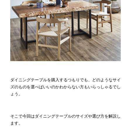
商品情報
直営店
イベント
WEBカタログ
ダイニングテーブルを購入するつもりでも、どのようなサイ
全商品一覧
ズのものを選べばいいのかわからない方もいらっしゃるでし
ょう。
新入荷情報
そこで今回はダイニングテーブルのサイズや選び方を解説し
ます。
納品事例