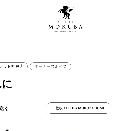
レット神戸店
オーナーズボイス
営店
全商品一覧
れに
青山プレミアムギャラリー
新入荷情報
新宿ギャラリー
レジンギャラリー
で送る
納品事例
一枚板 ATELIER MOKUBA HOME
吉祥寺ギャラリー
【アウトレット取扱店】
納品事例（住宅・インテ
横浜ギャラリー
納品事例（店舗・オフィ