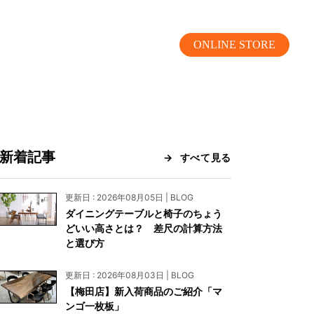
ONLINE STORE
新着記事
すべて見る
MOKUBA CHANNEL
更新日 : 2026年08月05日 | BLOG
ダイニングテーブルと椅子のちょう
よくあるご質問
どいい高さとは？ 差尺の計算方法
と選び方
お問い合わせ
更新日 : 2026年08月03日 | BLOG
リア）
お問い合わせ
【梅田店】新入荷商品のご紹介「マ
ンゴ一枚板」
ス）
資料請求