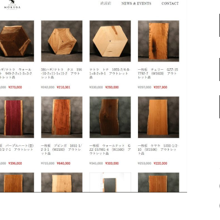
名古屋ギャラリー
お客様の声
大阪梅田ギャラリー
コーディネート集
アウトレット神戸店
大川ギャラリー【本店】
INFORMATION
天神ギャラリー
NEWS
公式オンラインストア
EVENT
BLOG
WEBカタログ
メディア美術協力実績