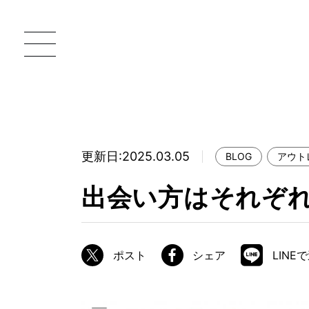
更新日:2025.03.05
BLOG
アウト
一枚板 ATELIER MOKUBA HOME
直
出会い方はそれぞ
MOKUBA について
ブランドコンセプト
ポスト
シェア
LINE
製造工程
職人の技能・技巧
加工技術