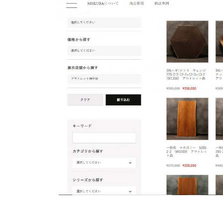
商品情報
ATELIER MOKUBAの一枚板テーブル
ATELIER MOKUBAの一枚板×異素材
特別なダイニングチェア
一枚板用のテーブル脚
樹種紹介
コーディネート集
メンテナンス方法