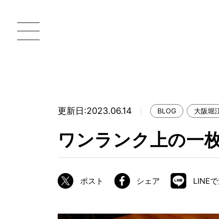
更新日:2023.06.14
BLOG
大阪堀
一枚板 ATELIER MOKUBA HOME
直
ワンランク上の一
MOKUBA について
ブランドコンセプト
ポスト
シェア
LINE
製造工程
職人の技能・技巧
加工技術