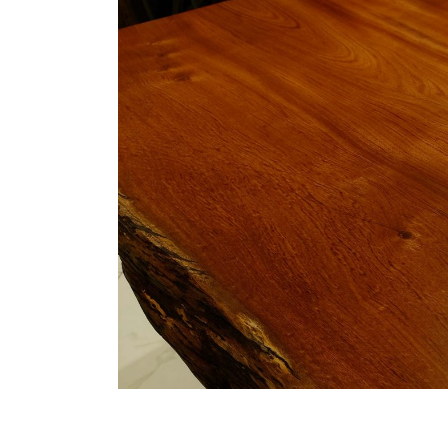
商品情報
ATELIER MOKUBAの一枚板テーブル
ATELIER MOKUBAの一枚板×異素材
特別なダイニングチェア
一枚板用のテーブル脚
樹種紹介
コーディネート集
メンテナンス方法