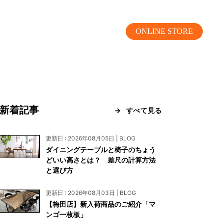
ONLINE STORE
新着記事
すべて見る
MOKUBA CHANNEL
更新日 : 2026年08月05日 | BLOG
ダイニングテーブルと椅子のちょう
よくあるご質問
どいい高さとは？ 差尺の計算方法
と選び方
お問い合わせ
更新日 : 2026年08月03日 | BLOG
リア）
お問い合わせ
【梅田店】新入荷商品のご紹介「マ
ンゴ一枚板」
ス）
資料請求