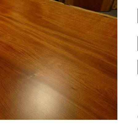
名古屋ギャラリー
お客様の声
大阪梅田ギャラリー
コーディネート集
アウトレット神戸店
大川ギャラリー【本店】
INFORMATION
天神ギャラリー
NEWS
公式オンラインストア
EVENT
BLOG
WEBカタログ
メディア美術協力実績