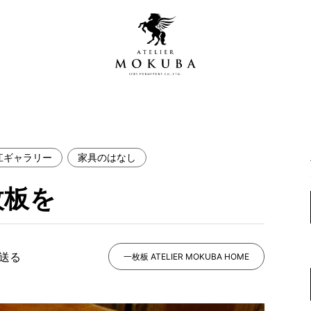
江ギャラリー
家具のはなし
営店
全商品一覧
枚板を
青山プレミアムギャラリー
新入荷情報
新宿ギャラリー
レジンギャラリー
で送る
納品事例
一枚板 ATELIER MOKUBA HOME
吉祥寺ギャラリー
【アウトレット取扱店】
納品事例（住宅・インテ
横浜ギャラリー
納品事例（店舗・オフィ