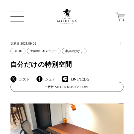
更新日:2021.09.05
BLOG
大阪堀江ギャラリー
家具のはなし
ONLINE STORE
自分だけの特別空間
店舗から探す
ポスト
シェア
LINEで送る
一枚板 ATELIER MOKUBA HOME
一枚板 ATELIER MOKUBA HOME
MOKUBA について