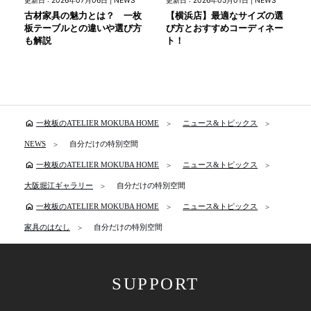
更新日 : 2026年07月06日 | NEWS
更新日 : 2026年05月01日 | NEWS
古材家具の魅力とは？ 一枚
【横浜店】最適なサイズの選
板テーブルとの違いや選び方
び方とおすすめコーディネー
も解説
ト！
home
一枚板のATELIER MOKUBA HOME
ニュース&トピックス
NEWS
自分だけの特別空間
home
一枚板のATELIER MOKUBA HOME
ニュース&トピックス
大阪堀江ギャラリー
自分だけの特別空間
home
一枚板のATELIER MOKUBA HOME
ニュース&トピックス
家具のはなし
自分だけの特別空間
SUPPORT