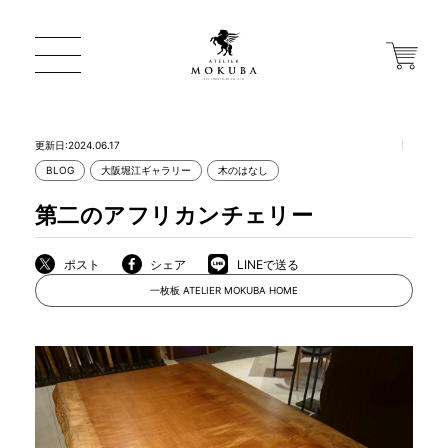
更新日:2024.06.17
BLOG
大阪堀江ギャラリー
木のはなし
ONLINE STORE
第二のアフリカンチェリー
店舗から探す
ポスト
シェア
LINEで送る
一枚板 ATELIER MOKUBA HOME
一枚板 ATELIER MOKUBA HOME
MOKUBA について