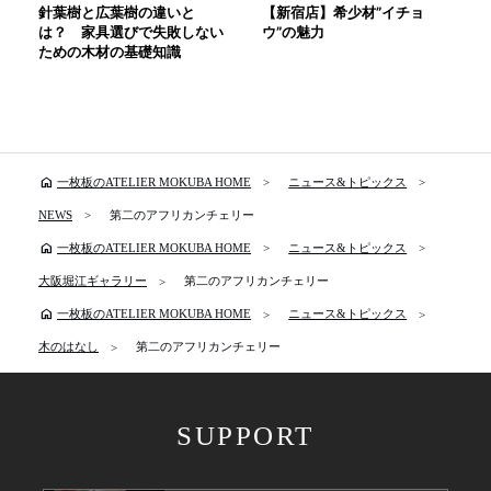
針葉樹と広葉樹の違いと
【新宿店】希少材”イチョ
は？ 家具選びで失敗しない
ウ”の魅力
ための木材の基礎知識
home
一枚板のATELIER MOKUBA HOME
ニュース&トピックス
NEWS
第二のアフリカンチェリー
home
一枚板のATELIER MOKUBA HOME
ニュース&トピックス
大阪堀江ギャラリー
第二のアフリカンチェリー
home
一枚板のATELIER MOKUBA HOME
ニュース&トピックス
木のはなし
第二のアフリカンチェリー
SUPPORT