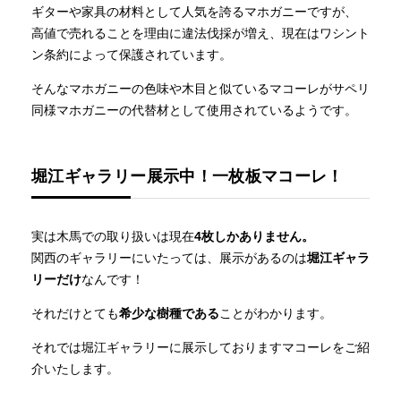
ギターや家具の材料として人気を誇るマホガニーですが、
高値で売れることを理由に違法伐採が増え、現在はワシント
ン条約によって保護されています。
そんなマホガニーの色味や木目と似ているマコーレがサペリ
同様マホガニーの代替材として使用されているようです。
堀江ギャラリー展示中！一枚板マコーレ！
実は木馬での取り扱いは現在
4枚しかありません。
関西のギャラリーにいたっては、展示があるのは
堀江ギャラ
リーだけ
なんです！
それだけとても
希少な樹種である
ことがわかります。
それでは堀江ギャラリーに展示しておりますマコーレをご紹
介いたします。