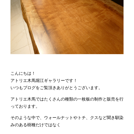
商品情報
直営店
イベント
WEBカタログ
こんにちは！
アトリエ木馬堀江ギャラリーです！
いつもブログをご覧頂きありがとうございます。
全商品一覧
アトリエ木馬ではたくさんの種類の一枚板の制作と販売を行
っております。
新入荷情報
そのような中で、ウォールナットやトチ、クスなど聞き馴染
みのある樹種だけではなく
納品事例