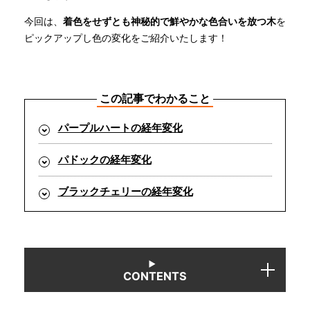
今回は、
着色をせずとも神秘的で鮮やかな色合いを放つ木
を
INFORMATION
ピックアップし色の変化をご紹介いたします！
MOKUBA CHANNEL
この記事でわかること
パープルハートの経年変化
よくあるご質問
パドックの経年変化
お問い合わせ
ブラックチェリーの経年変化
CONTENTS