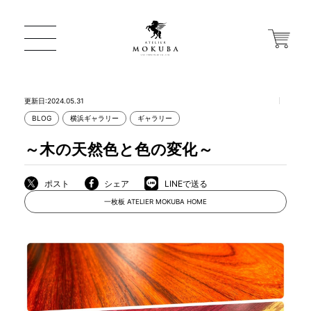
更新日:2024.05.31
BLOG
横浜ギャラリー
ギャラリー
ONLINE STORE
～木の天然色と色の変化～
店舗から探す
ポスト
シェア
LINEで送る
一枚板 ATELIER MOKUBA HOME
一枚板 ATELIER MOKUBA HOME
MOKUBA について