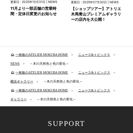
更新日 : 2025年10月31日 | NEWS
更新日 : 2025年07月30日 | NEWS
11月より一部店舗の営業時
【ショップツアー】アトリエ
間・定休日変更のお知らせ
木馬青山プレミアムギャラリ
ーの店内を大公開！
home
一枚板のATELIER MOKUBA HOME
ニュース&トピックス
NEWS
～木の天然色と色の変化～
home
一枚板のATELIER MOKUBA HOME
ニュース&トピックス
横浜ギャラリー
～木の天然色と色の変化～
home
一枚板のATELIER MOKUBA HOME
ニュース&トピックス
ギャラリー
～木の天然色と色の変化～
SUPPORT