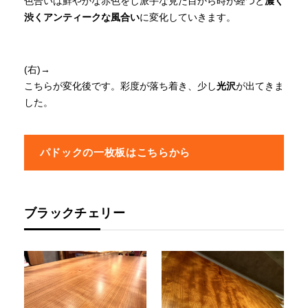
色合いは鮮やかな赤色をし派手な見た目から時が経つと
濃く
渋くアンティークな風合い
に変化していきます。
(右)→
こちらが変化後です。彩度が落ち着き、少し
光沢
が出てきま
した。
パドックの一枚板はこちらから
ブラックチェリー