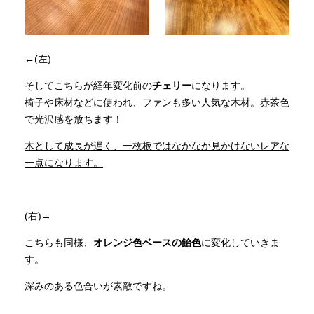
←(左)
そしてこちらが経年変化前の
チェリー
になります。
椅子や床材などに使われ、ファンも多い人気な木材。赤茶色
で光沢感を放ちます！
木として成長が遅く、一枚板ではなかなか見かけないレアな
一点になります。
(右)→
こちらも同様、
オレンジ色ベースの飴色
に変化していきま
す。
深みのある色合いが素敵ですね。