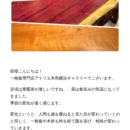
商品情報
直営店
イベント
WEBカタログ
皆様こんにちは！
一枚板専門店アトリエ木馬横浜ギャラリーでございます。
全商品一覧
近頃は寒暖差が激しいですね、、昼は春並みの気温になって
きました。
季節の変化が速く感じます。
新入荷情報
変化というと、人間も歳を重ねると見た目が変わっていくの
と同じく、一枚板や木材も時を経て陽を浴び、色味が変わっ
納品事例
ていきます。