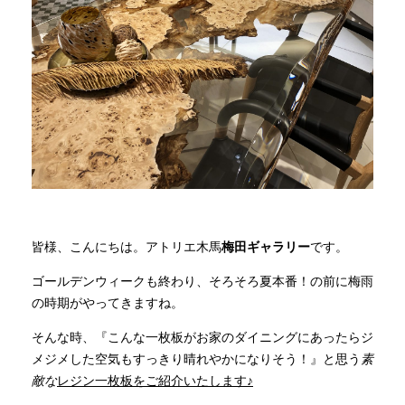
商品情報
直営店
イベント
WEBカタログ
皆様、こんにちは。アトリエ木馬
梅田ギャラリー
です。
全商品一覧
ゴールデンウィークも終わり、そろそろ夏本番！の前に梅雨
の時期がやってきますね。
新入荷情報
そんな時、『こんな一枚板がお家のダイニングにあったらジ
メジメした空気もすっきり晴れやかになりそう！』と思う
素
敵な
レジン一枚板をご紹介いたします♪
納品事例