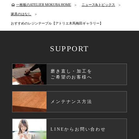
home
一枚板のATELIER MOKUBA HOME
ニュース&トピックス
家具のはなし
おすすめのレジンテーブル【アトリエ木馬梅田ギャラリー】
SUPPORT
磨き直し・加工を
ご希望のお客様へ
メンテナンス方法
LINEからお問い合わせ