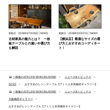
更新日 : 2026年07月06日 | NEWS
更新日 : 2026年05月01日 | NEWS
古材家具の魅力とは？ 一枚
【横浜店】最適なサイズの選
板テーブルとの違いや選び方
び方とおすすめコーディネー
も解説
ト！
home
一枚板のATELIER MOKUBA HOME
ニュース&トピックス
NEWS
おすすめのレジンテーブル【アトリエ木馬梅田ギャラリー】
home
一枚板のATELIER MOKUBA HOME
ニュース&トピックス
大阪梅田ギャラリー
おすすめのレジンテーブル【アトリエ木馬梅田ギャラリー】