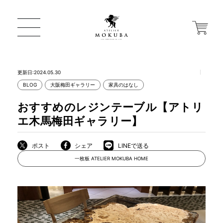
更新日:2024.05.30
BLOG
大阪梅田ギャラリー
家具のはなし
ONLINE STORE
おすすめのレジンテーブル【アトリ
エ木馬梅田ギャラリー】
店舗から探す
ポスト
シェア
LINEで送る
一枚板 ATELIER MOKUBA HOME
一枚板 ATELIER MOKUBA HOME
MOKUBA について