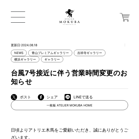
更新日:2024.08.18
NEWS
青山プレミアムギャラリー
吉祥寺ギャラリー
横浜ギャラリー
ギャラリー
ONLINE STORE
台風7号接近に伴う営業時間変更のお
店舗から探す
知らせ
ポスト
シェア
LINEで送る
一枚板 ATELIER MOKUBA HOME
一枚板 ATELIER MOKUBA HOME
MOKUBA について
日頃よりアトリエ木馬をご愛顧いただき、誠にありがとうご
ざいます。