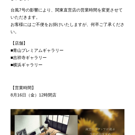
商品情報
台風7号の影響により、関東直営店の営業時間を変更させて
いただきます。
お客様にはご不便をお掛けいたしますが、何卒ご了承くださ
直営店
い。
【店舗】
イベント
■青山プレミアムギャラリー
■吉祥寺ギャラリー
■横浜ギャラリー
WEBカタログ
【営業時間】
全商品一覧
8月16日（金）12時閉店
新入荷情報
納品事例