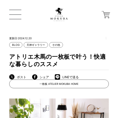
更新日:2024.12.20
BLOG
天神ギャラリー
その他
ONLINE STORE
アトリエ木馬の一枚板で叶う！快適
な暮らしのススメ
店舗から探す
ポスト
シェア
LINEで送る
一枚板 ATELIER MOKUBA HOME
一枚板 ATELIER MOKUBA HOME
MOKUBA について