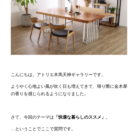
商品情報
直営店
イベント
WEBカタログ
こんにちは。アトリエ木馬天神ギャラリーです。
ようやく心地よい風が吹く日も増えてきて、帰り際に金木犀
全商品一覧
の香りを感じられるようになりました。
新入荷情報
さて、今回のテーマは
「快適な暮らしのススメ」
。
…ということでここで質問です。
納品事例