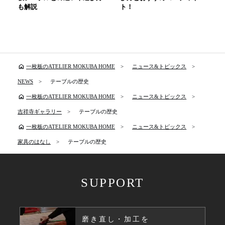
も解説
ト！
home
一枚板のATELIER MOKUBA HOME
ニュース&トピックス
NEWS
テーブルの歴史
home
一枚板のATELIER MOKUBA HOME
ニュース&トピックス
吉祥寺ギャラリー
テーブルの歴史
home
一枚板のATELIER MOKUBA HOME
ニュース&トピックス
家具のはなし
テーブルの歴史
SUPPORT
磨き直し・加工を