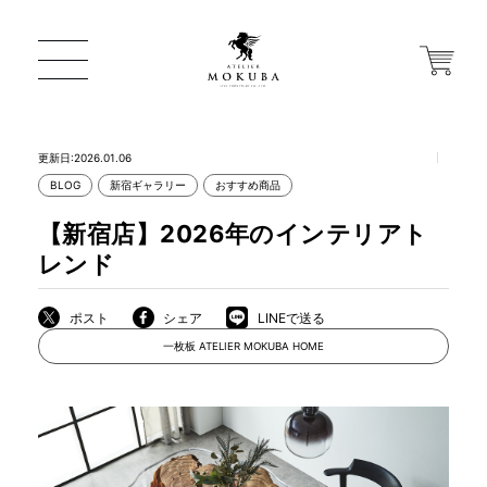
更新日:2026.01.06
BLOG
新宿ギャラリー
おすすめ商品
ONLINE STORE
【新宿店】2026年のインテリアト
レンド
店舗から探す
ポスト
シェア
LINEで送る
一枚板 ATELIER MOKUBA HOME
一枚板 ATELIER MOKUBA HOME
MOKUBA について