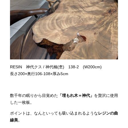
RESIN 神代クス / 神代楠(杢) 138-2 (W200cm)
長さ200×奥行106-108×厚み5cm
数千年の眠りから目覚めた
「埋もれ木＝神代」
を贅沢に使用
した一枚板。
ポイントは、なんといっても吸い込まれるような
レジンの曲
線美
。