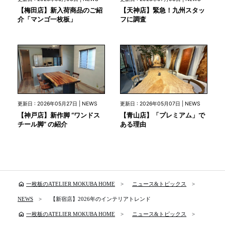
【梅田店】新入荷商品のご紹
【天神店】緊急！九州スタッ
介「マンゴ一枚板」
フに調査
更新日 : 2026年05月27日 | NEWS
更新日 : 2026年05月07日 | NEWS
【神戸店】新作脚 “ワンドス
【青山店】「プレミアム」で
チール脚” の紹介
ある理由
home
一枚板のATELIER MOKUBA HOME
ニュース&トピックス
NEWS
【新宿店】2026年のインテリアトレンド
home
一枚板のATELIER MOKUBA HOME
ニュース&トピックス