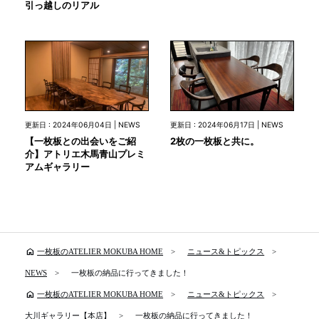
引っ越しのリアル
更新日 : 2024年06月04日 | NEWS
更新日 : 2024年06月17日 | NEWS
【一枚板との出会いをご紹
2枚の一枚板と共に。
介】アトリエ木馬青山プレミ
アムギャラリー
home
一枚板のATELIER MOKUBA HOME
ニュース&トピックス
NEWS
一枚板の納品に行ってきました！
home
一枚板のATELIER MOKUBA HOME
ニュース&トピックス
大川ギャラリー【本店】
一枚板の納品に行ってきました！