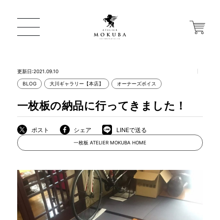
更新日:2021.09.10
BLOG
大川ギャラリー【本店】
オーナーズボイス
ONLINE STORE
一枚板の納品に行ってきました！
店舗から探す
ポスト
シェア
LINEで送る
一枚板 ATELIER MOKUBA HOME
一枚板 ATELIER MOKUBA HOME
MOKUBA について