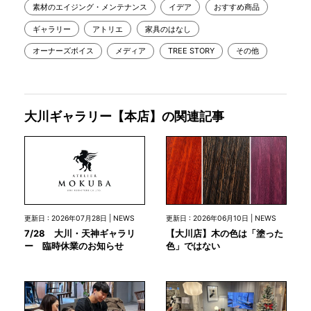
素材のエイジング・メンテナンス
イデア
おすすめ商品
ギャラリー
アトリエ
家具のはなし
オーナーズボイス
メディア
TREE STORY
その他
大川ギャラリー【本店】の関連記事
更新日 : 2026年07月28日 | NEWS
更新日 : 2026年06月10日 | NEWS
7/28 大川・天神ギャラリ
【大川店】木の色は「塗った
ー 臨時休業のお知らせ
色」ではない