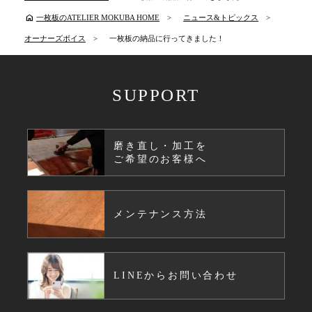
home
一枚板のATELIER MOKUBA HOME
ニュース&トピックス
オーナーズボイス
一枚板の納品に行ってきました！
SUPPORT
磨き直し・加工を
ご希望のお客様へ
メンテナンス方法
LINEからお問い合わせ