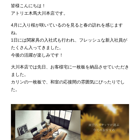
皆様こんにちは！
アトリエ木馬大川本店です。
INFORMATION
4月に入り桜が咲いているのを見ると春の訪れを感じます
ね。
MOKUBA CHANNEL
1日には関家具の入社式も行われ、フレッシュな新入社員が
たくさん入ってきました。
今後の活躍が楽しみです！
よくあるご質問
大川本店では先日、お客様宅に一枚板を納品させていただき
ました。
お問い合わせ
カリンの一枚板で、和室の応接間の雰囲気にぴったりでし
た。