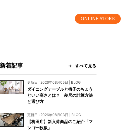
ONLINE STORE
新着記事
すべて見る
MOKUBA CHANNEL
更新日 : 2026年08月05日 | BLOG
ダイニングテーブルと椅子のちょう
よくあるご質問
どいい高さとは？ 差尺の計算方法
と選び方
お問い合わせ
更新日 : 2026年08月03日 | BLOG
リア）
お問い合わせ
【梅田店】新入荷商品のご紹介「マ
ンゴ一枚板」
ス）
資料請求