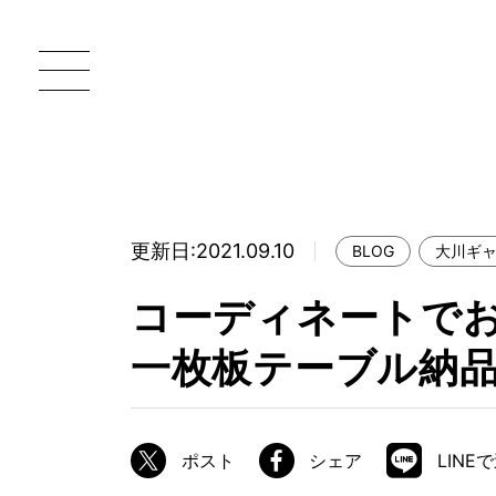
更新日:2021.09.10
BLOG
大川ギ
一枚板 ATELIER MOKUBA HOME
直
コーディネートで
MOKUBA について
一枚板テーブル納品
ブランドコンセプト
製造工程
職人の技能・技巧
ポスト
シェア
LINE
加工技術