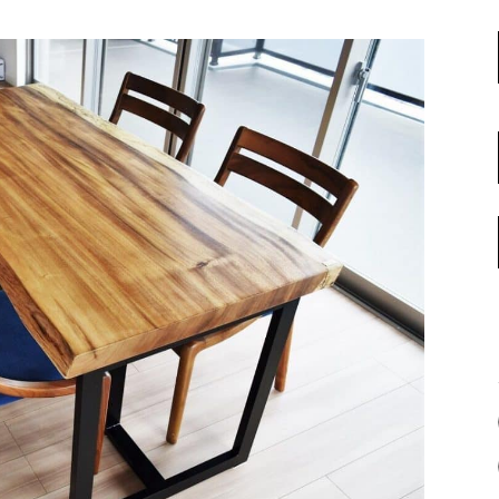
名古屋ギャラリー
お客様の声
大阪梅田ギャラリー
コーディネート集
アウトレット神戸店
大川ギャラリー【本店】
INFORMATION
天神ギャラリー
NEWS
公式オンラインストア
EVENT
BLOG
WEBカタログ
メディア美術協力実績