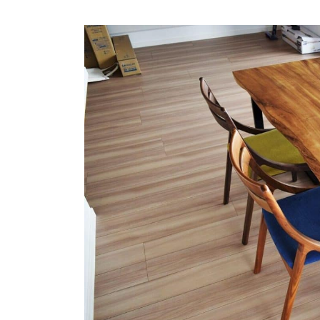
商品情報
ATELIER MOKUBAの一枚板テーブル
ATELIER MOKUBAの一枚板×異素材
特別なダイニングチェア
一枚板用のテーブル脚
樹種紹介
コーディネート集
メンテナンス方法