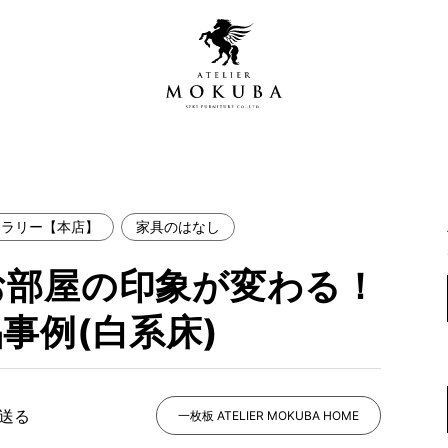
ャラリー【本店】
家具のはなし
営店
全商品一覧
お部屋の印象が変わる！
青山プレミアムギャラリー
新入荷情報
新宿ギャラリー
事例(白系床)
レジンギャラリー
納品事例
吉祥寺ギャラリー
【アウトレット取扱店】
納品事例（住宅・インテ
で送る
一枚板 ATELIER MOKUBA HOME
横浜ギャラリー
納品事例（店舗・オフィ