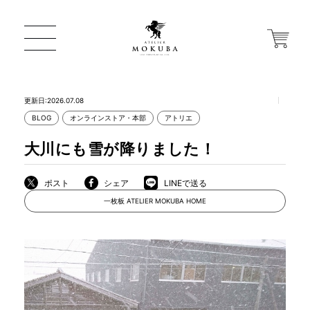
更新日:2026.07.08
BLOG
オンラインストア・本部
アトリエ
ONLINE STORE
大川にも雪が降りました！
店舗から探す
ポスト
シェア
LINEで送る
一枚板 ATELIER MOKUBA HOME
一枚板 ATELIER MOKUBA HOME
MOKUBA について