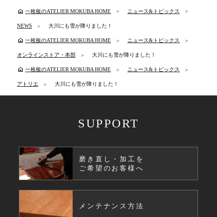
home
一枚板のATELIER MOKUBA HOME
ニュース&トピックス
NEWS
大川にも雪が降りました！
home
一枚板のATELIER MOKUBA HOME
ニュース&トピックス
オンラインストア・本部
大川にも雪が降りました！
home
一枚板のATELIER MOKUBA HOME
ニュース&トピックス
アトリエ
大川にも雪が降りました！
SUPPORT
磨き直し・加工を
ご希望のお客様へ
メンテナンス方法