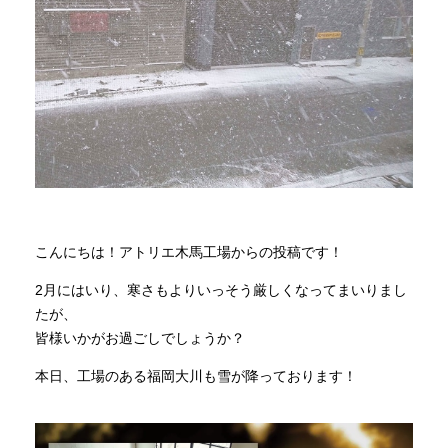
商品情報
直営店
イベント
WEBカタログ
こんにちは！アトリエ木馬工場からの投稿です！
2月にはいり、寒さもよりいっそう厳しくなってまいりまし
全商品一覧
たが、
皆様いかがお過ごしでしょうか？
新入荷情報
本日、工場のある福岡大川も雪が降っております！
納品事例