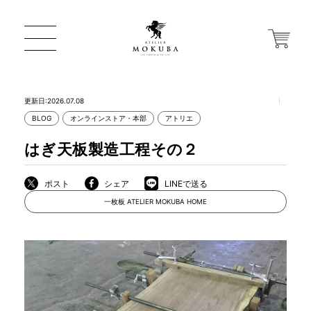
更新日:2026.07.08
BLOG
オンラインストア・本部
アトリエ
ONLINE STORE
はぎ天板製造工程その２
店舗から探す
ポスト
シェア
LINEで送る
一枚板 ATELIER MOKUBA HOME
一枚板 ATELIER MOKUBA HOME
MOKUBA について