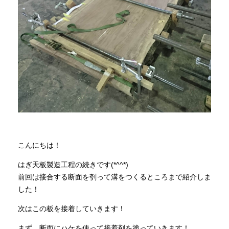
商品情報
直営店
イベント
WEBカタログ
こんにちは！
全商品一覧
はぎ天板製造工程の続きです(*^^*)
前回は接合する断面を刳って溝をつくるところまで紹介しま
新入荷情報
した！
次はこの板を接着していきます！
納品事例
まず、断面にハケを使って接着剤を塗っていきます！