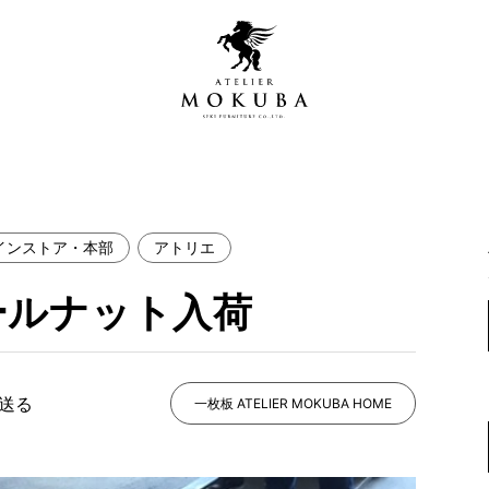
インストア・本部
アトリエ
営店
全商品一覧
ールナット入荷
青山プレミアムギャラリー
新入荷情報
新宿ギャラリー
レジンギャラリー
で送る
納品事例
一枚板 ATELIER MOKUBA HOME
吉祥寺ギャラリー
【アウトレット取扱店】
納品事例（住宅・インテ
横浜ギャラリー
納品事例（店舗・オフィ