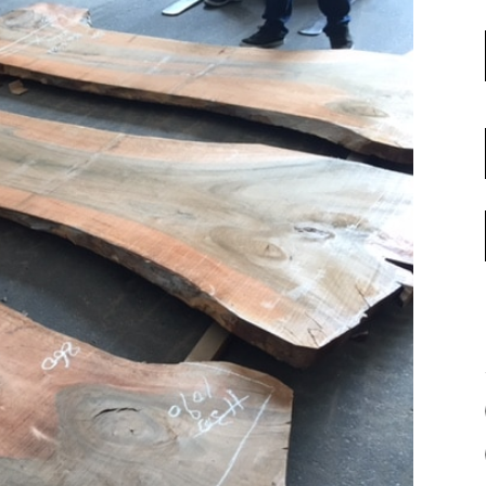
名古屋ギャラリー
お客様の声
大阪梅田ギャラリー
コーディネート集
アウトレット神戸店
大川ギャラリー【本店】
INFORMATION
天神ギャラリー
NEWS
公式オンラインストア
EVENT
BLOG
WEBカタログ
メディア美術協力実績