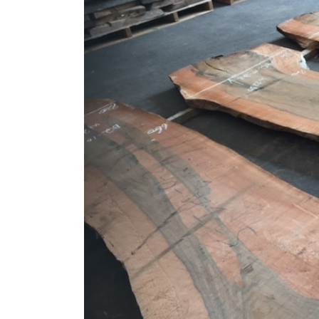
商品情報
ATELIER MOKUBAの一枚板テーブル
ATELIER MOKUBAの一枚板×異素材
特別なダイニングチェア
一枚板用のテーブル脚
樹種紹介
コーディネート集
メンテナンス方法