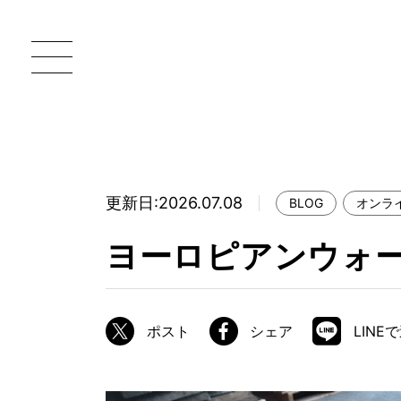
更新日:2026.07.08
BLOG
オンラ
一枚板 ATELIER MOKUBA HOME
直
ヨーロピアンウォ
MOKUBA について
ブランドコンセプト
ポスト
シェア
LINE
製造工程
職人の技能・技巧
加工技術