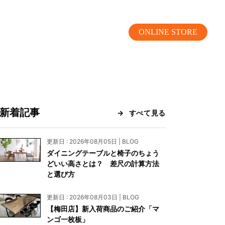
ONLINE STORE
新着記事
すべて見る
MOKUBA CHANNEL
更新日 : 2026年08月05日 | BLOG
ダイニングテーブルと椅子のちょう
よくあるご質問
どいい高さとは？ 差尺の計算方法
と選び方
お問い合わせ
更新日 : 2026年08月03日 | BLOG
リア）
お問い合わせ
【梅田店】新入荷商品のご紹介「マ
ンゴ一枚板」
ス）
資料請求