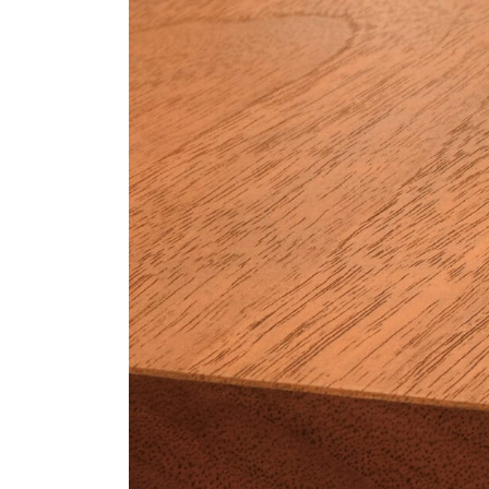
商品情報
ATELIER MOKUBAの一枚板テーブル
ATELIER MOKUBAの一枚板×異素材
特別なダイニングチェア
一枚板用のテーブル脚
樹種紹介
コーディネート集
メンテナンス方法