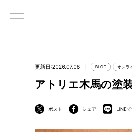
更新日:2026.07.08
BLOG
オンラ
一枚板 ATELIER MOKUBA HOME
直
アトリエ木馬の塗
MOKUBA について
ブランドコンセプト
ポスト
シェア
LINE
製造工程
職人の技能・技巧
加工技術