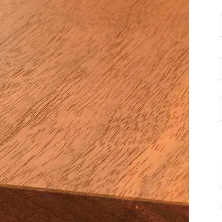
名古屋ギャラリー
お客様の声
大阪梅田ギャラリー
コーディネート集
アウトレット神戸店
大川ギャラリー【本店】
INFORMATION
天神ギャラリー
NEWS
公式オンラインストア
EVENT
BLOG
WEBカタログ
メディア美術協力実績