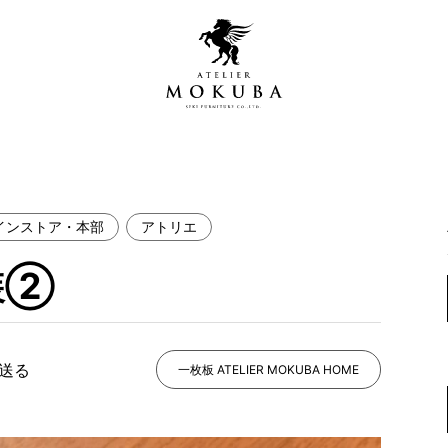
インストア・本部
アトリエ
営店
全商品一覧
装②
青山プレミアムギャラリー
新入荷情報
新宿ギャラリー
レジンギャラリー
で送る
納品事例
一枚板 ATELIER MOKUBA HOME
吉祥寺ギャラリー
【アウトレット取扱店】
納品事例（住宅・インテ
横浜ギャラリー
納品事例（店舗・オフィ