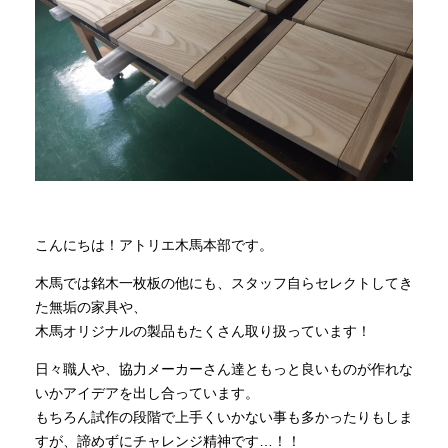
商品情報
直営店
イベント
WEBカタログ
こんにちは！アトリエ木馬本部です。
木馬では銘木一枚板の他にも、スタッフ自らセレクトしてき
全商品一覧
た無垢の家具や、
木馬オリジナルの製品もたくさん取り扱っています！
新入荷情報
日々職人や、協力メーカーさん達ともっと良いものが作れな
いかアイデアを出し合っています。
もちろん試作の段階で上手くいかない事も多かったりもしま
納品事例
すが、諦めずにチャレンジ精神です…！！