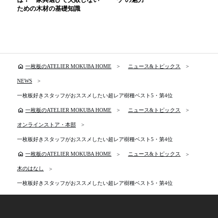
ための木材の基礎知識
home
一枚板のATELIER MOKUBA HOME
ニュース&トピックス
NEWS
一枚板好きスタッフがおススメしたい超レア樹種ベスト5・第4位
home
一枚板のATELIER MOKUBA HOME
ニュース&トピックス
オンラインストア・本部
一枚板好きスタッフがおススメしたい超レア樹種ベスト5・第4位
home
一枚板のATELIER MOKUBA HOME
ニュース&トピックス
木のはなし
一枚板好きスタッフがおススメしたい超レア樹種ベスト5・第4位