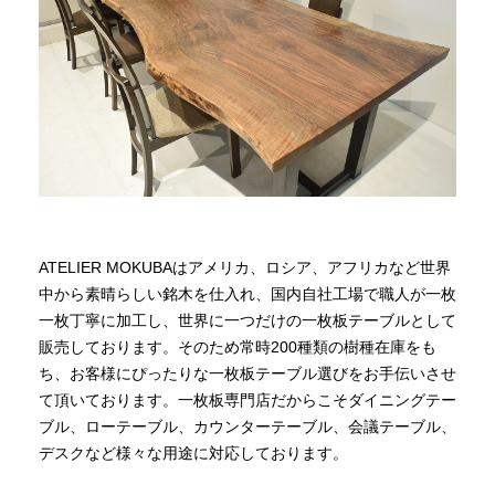
商品情報
直営店
イベント
WEBカタログ
ATELIER MOKUBAはアメリカ、ロシア、アフリカなど世界
中から素晴らしい銘木を仕入れ、国内自社工場で職人が一枚
一枚丁寧に加工し、世界に一つだけの一枚板テーブルとして
全商品一覧
販売しております。そのため常時200種類の樹種在庫をも
ち、お客様にぴったりな一枚板テーブル選びをお手伝いさせ
て頂いております。一枚板専門店だからこそダイニングテー
新入荷情報
ブル、ローテーブル、カウンターテーブル、会議テーブル、
デスクなど様々な用途に対応しております。
納品事例