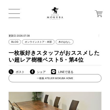
更新日:2026.07.08
BLOG
オンラインストア・本部
木のはなし
ONLINE STORE
一枚板好きスタッフがおススメした
い超レア樹種ベスト5・第4位
店舗から探す
ポスト
シェア
LINEで送る
一枚板 ATELIER MOKUBA HOME
一枚板 ATELIER MOKUBA HOME
MOKUBA について