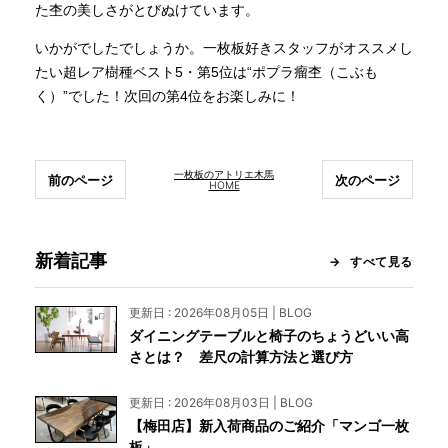
た杢の美しさがとびぬけています。
いかがでしたでしょうか。一枚板好きスタッフがオススメし
たい超レア樹種ベスト5・第5位は“ポプラ瘤杢（こぶも
く）”でした！次回の第4位をお楽しみに！
一枚板のアトリエ木馬
前のページ
次のページ
HOME
新着記事
すべて見る
更新日 : 2026年08月05日 | BLOG
ダイニングテーブルと椅子のちょうどいい高
さとは？ 差尺の計算方法と選び方
更新日 : 2026年08月03日 | BLOG
【梅田店】新入荷商品のご紹介「マンゴ一枚
板」