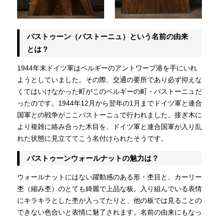
バストゥーン（バストーニュ）という名前の由来
とは？
1944年末ドイツ軍はベルギーのアントワープ港を手にいれ
ようとしていました。その際、交通の要所であり必ず抑えな
くてはいけなかった町がこのベルギーの町・バストーニュだ
ったのです。1944年12月から翌年の1月までドイツ軍と連合
国軍との戦争がここバストーニュで行われました。接ぎ木に
より複雑に絡み合った木目を、ドイツ軍と連合国軍が入り乱
れた状態に見立ててこう名付けられたそうです。
バストゥーンウォールナットの魅力は？
ウォールナットにはない躍動感のある形・杢目と、カーリー
杢（縮み杢）のとても綺麗で上品な板。入り組んでいる表情
にキラキラとした杢が入ってたりと、他の板では見ることの
できない色合いと表情に魅了されます。名前の由来にもなっ