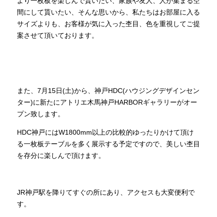
より一枚板を楽しんで貰いたい、家族や友人、人が集まる空
間にして貰いたい、そんな思いから、私たちはお部屋に入る
サイズよりも、お客様が気に入った杢目、色を重視してご提
案させて頂いております。
また、
7
月
15
日
(
土
)
から、神戸
HDC(
ハウジングデザインセン
ター
)
に新たにアトリエ木馬神戸
HARBOR
ギャラリーがオー
プン致します。
HDC
神戸には
W1800mm
以上の比較的ゆったりかけて頂け
る一枚板テーブルを多く展示する予定ですので、美しい杢目
を存分に楽しんで頂けます。
JR
神戸駅を降りてすぐの所にあり、アクセスも大変便利で
す。