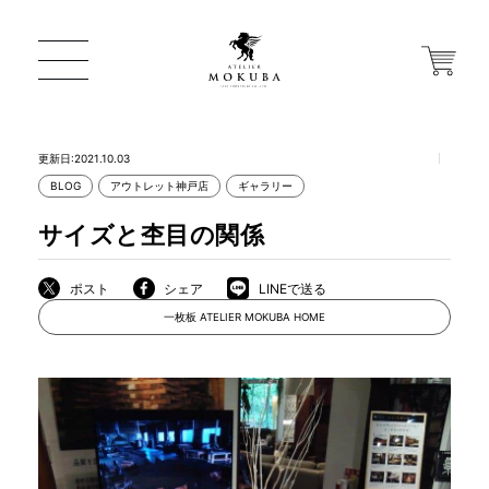
更新日:2021.10.03
BLOG
アウトレット神戸店
ギャラリー
ONLINE STORE
サイズと杢目の関係
店舗から探す
ポスト
シェア
LINEで送る
一枚板 ATELIER MOKUBA HOME
一枚板 ATELIER MOKUBA HOME
MOKUBA について