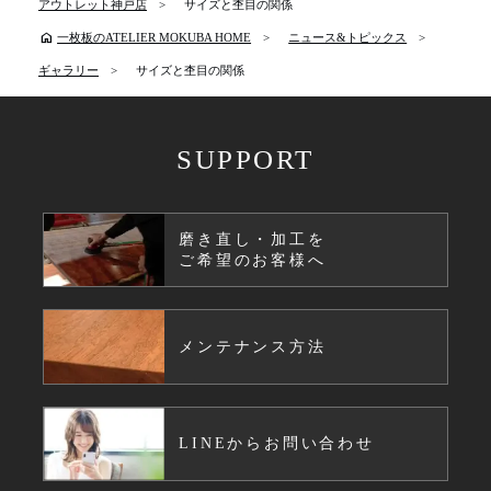
アウトレット神戸店
サイズと杢目の関係
home
一枚板のATELIER MOKUBA HOME
ニュース&トピックス
ギャラリー
サイズと杢目の関係
SUPPORT
磨き直し・加工を
ご希望のお客様へ
メンテナンス方法
LINEからお問い合わせ