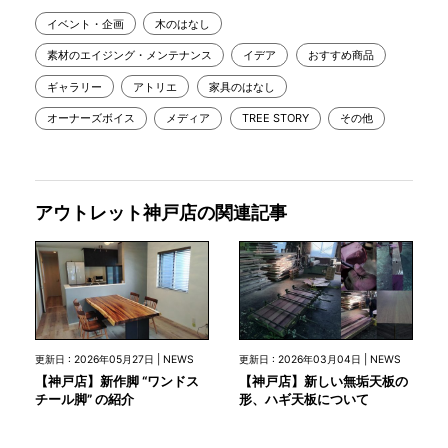
イベント・企画
木のはなし
素材のエイジング・メンテナンス
イデア
おすすめ商品
ギャラリー
アトリエ
家具のはなし
オーナーズボイス
メディア
TREE STORY
その他
アウトレット神戸店の関連記事
更新日 : 2026年05月27日 | NEWS
更新日 : 2026年03月04日 | NEWS
【神戸店】新作脚 “ワンドス
【神戸店】新しい無垢天板の
チール脚” の紹介
形、ハギ天板について