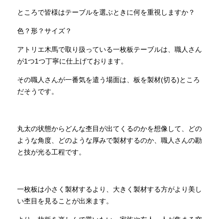
ところで皆様はテーブルを選ぶときに何を重視しますか？
色？形？サイズ？
アトリエ木馬で取り扱っている一枚板テーブルは、職人さん
が
1
つ
1
つ丁寧に仕上げております。
その職人さんが一番気を遣う場面は、板を製材
(
切る
)
ところ
だそうです。
丸太の状態からどんな杢目が出てくるのかを想像して、どの
ような角度、どのような厚みで製材するのか、職人さんの勘
と技が光る工程です。
一枚板は小さく製材するより、大きく製材する方がより美し
い杢目を見ることが出来ます。