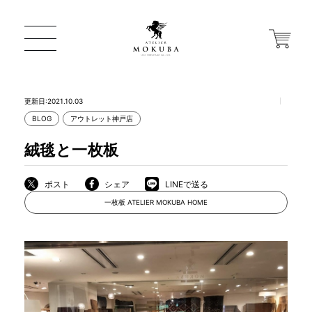
更新日:2021.10.03
BLOG
アウトレット神戸店
ONLINE STORE
絨毯と一枚板
店舗から探す
ポスト
シェア
LINEで送る
一枚板 ATELIER MOKUBA HOME
一枚板 ATELIER MOKUBA HOME
MOKUBA について