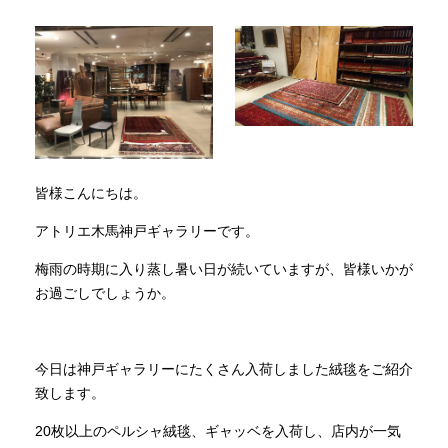
INFORMATION
MOKUBA CHANNEL
よくあるご質問
皆様こんにちは。
アトリエ木馬神戸ギャラリーです。
お問い合わせ
梅雨の時期に入り蒸し暑い日が続いていますが、皆様いかが
お過ごしでしょうか。
今日は神戸ギャラリーにたくさん入荷しました絨毯をご紹介
致します。
20枚以上のペルシャ絨毯、ギャッベを入荷し、店内が一気