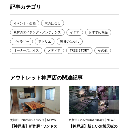
記事カテゴリ
イベント・企画
木のはなし
素材のエイジング・メンテナンス
イデア
おすすめ商品
ギャラリー
アトリエ
家具のはなし
オーナーズボイス
メディア
TREE STORY
その他
アウトレット神戸店の関連記事
更新日 : 2026年05月27日 | NEWS
更新日 : 2026年03月04日 | NEWS
【神戸店】新作脚 “ワンドス
【神戸店】新しい無垢天板の