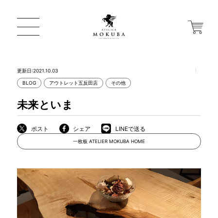
更新日:2021.10.03
BLOG
アウトレット五反田店
その他
ONLINE STORE
未来といま
店舗から探す
ポスト
シェア
LINEで送る
一枚板 ATELIER MOKUBA HOME
一枚板 ATELIER MOKUBA HOME
MOKUBA について