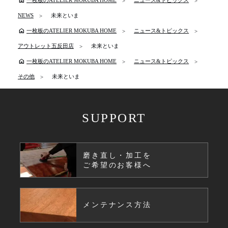
一枚板のATELIER MOKUBA HOME
ニュース&トピックス
NEWS
未来といま
home
一枚板のATELIER MOKUBA HOME
ニュース&トピックス
アウトレット五反田店
未来といま
home
一枚板のATELIER MOKUBA HOME
ニュース&トピックス
その他
未来といま
SUPPORT
磨き直し・加工を
ご希望のお客様へ
メンテナンス方法