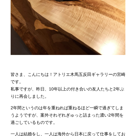
商品情報
直営店
イベント
WEBカタログ
皆さま、こんにちは！アトリエ木馬五反田ギャラリーの宮崎
です。
私事ですが、昨日、10年以上の付き合いの友人たちと2年ぶ
全商品一覧
りに再会しました。
2年間というのは年を重ねれば重ねるほど一瞬で過ぎてしま
新入荷情報
うようですが、案外それぞれぎゅっと詰まった濃い2年間を
過ごしているものです。
納品事例
一人は結婚をし、一人は海外から日本に戻って仕事をしてお