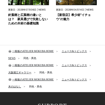
更新日 : 2026年07月06日 | NEWS
更新日 : 2026年04月14日 | NEWS
針葉樹と広葉樹の違いと
【新宿店】希少材”イチョ
は？ 家具選びで失敗しない
ウ”の魅力
ための木材の基礎知識
home
一枚板のATELIER MOKUBA HOME
ニュース&トピックス
NEWS
同色・異色
home
一枚板のATELIER MOKUBA HOME
ニュース&トピックス
大阪堀江ギャラリー
同色・異色
home
一枚板のATELIER MOKUBA HOME
ニュース&トピックス
木のはなし
同色・異色