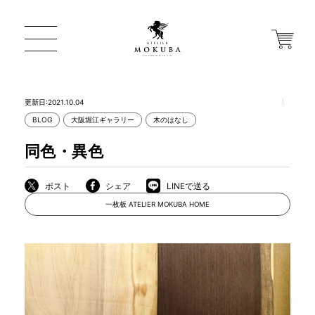
更新日:2021.10.04
BLOG
大阪堀江ギャラリー
木のはなし
ONLINE STORE
同色・異色
店舗から探す
ポスト
シェア
LINEで送る
一枚板 ATELIER MOKUBA HOME
一枚板 ATELIER MOKUBA HOME
MOKUBA について