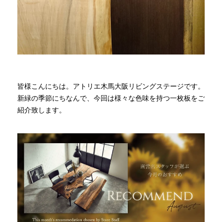
商品情報
直営店
イベント
皆様こんにちは。アトリエ木馬大阪リビングステージです。
新緑の季節にちなんで、今回は様々な色味を持つ一枚板をご
紹介致します。
WEBカタログ
全商品一覧
新入荷情報
納品事例