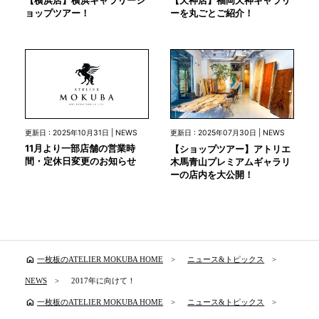
【横浜店】横浜ギャラリーシ
【天神店】福岡天神ギャラリ
ョップツアー！
ーを丸ごとご紹介！
更新日 : 2025年10月31日 | NEWS
更新日 : 2025年07月30日 | NEWS
11月より一部店舗の営業時
【ショップツアー】アトリエ
間・定休日変更のお知らせ
木馬青山プレミアムギャラリ
ーの店内を大公開！
home
一枚板のATELIER MOKUBA HOME
ニュース&トピックス
NEWS
2017年に向けて！
home
一枚板のATELIER MOKUBA HOME
ニュース&トピックス