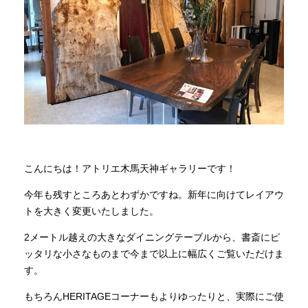
商品情報
直営店
イベント
WEBカタログ
こんにちは！アトリエ木馬天神ギャラリーです！
今年も残すところあとわずかですね。新年に向けてレイアウ
全商品一覧
トを大きく変更いたしました。
2メートル越えの大きなダイニングテーブルから、書斎にピ
新入荷情報
ッタリな小さなものまで今まで以上に幅広くご覧いただけま
す。
もちろんHERITAGEコーナーもよりゆったりと、実際にご使
納品事例