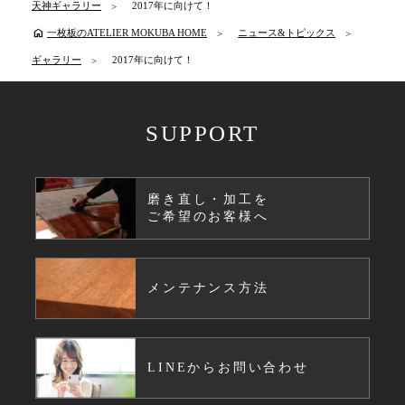
天神ギャラリー
2017年に向けて！
home
一枚板のATELIER MOKUBA HOME
ニュース&トピックス
ギャラリー
2017年に向けて！
SUPPORT
磨き直し・加工を
ご希望のお客様へ
メンテナンス方法
LINEからお問い合わせ