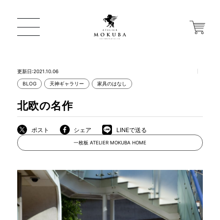
更新日:2021.10.06
BLOG
天神ギャラリー
家具のはなし
ONLINE STORE
北欧の名作
店舗から探す
ポスト
シェア
LINEで送る
一枚板 ATELIER MOKUBA HOME
一枚板 ATELIER MOKUBA HOME
MOKUBA について