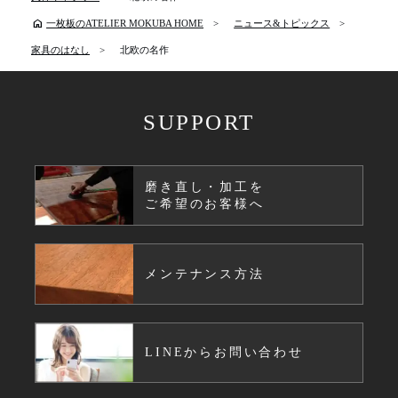
home
一枚板のATELIER MOKUBA HOME
ニュース&トピックス
家具のはなし
北欧の名作
SUPPORT
磨き直し・加工を
ご希望のお客様へ
メンテナンス方法
LINEからお問い合わせ