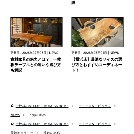
説
更新日 : 2026年07月06日 | NEWS
更新日 : 2026年05月01日 | NEWS
古材家具の魅力とは？ 一枚
【横浜店】最適なサイズの選
板テーブルとの違いや選び方
び方とおすすめコーディネー
も解説
ト！
home
一枚板のATELIER MOKUBA HOME
ニュース&トピックス
NEWS
北欧の名作
home
一枚板のATELIER MOKUBA HOME
ニュース&トピックス
天神ギャラリー
北欧の名作