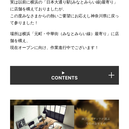
実は以前に横浜の「日本大通り駅(みなとみらい線)最寄り」
に店舗を構えておりましたが、
INFORMATION
この度みなさまからの熱いご要望にお応えし神奈川県に戻っ
て参りました！
場所は横浜「元町・中華街（みなとみらい線）最寄り」に店
MOKUBA CHANNEL
舗を構え、
現在オープンに向け、作業進行中でございます！
よくあるご質問
お問い合わせ
CONTENTS