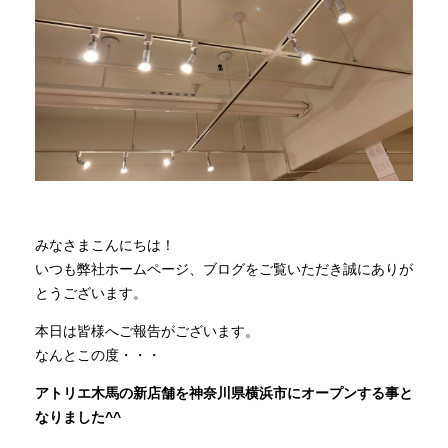
商品情報
直営店
イベント
WEBカタログ
みなさまこんにちは！
いつも弊社ホームページ、ブログをご覧いただき誠にありが
とうございます。
全商品一覧
本日は皆様へご報告がございます。
なんとこの度・・・
新入荷情報
アトリエ木馬の新店舗を神奈川県横浜市にオープンする事と
なりました^^
納品事例