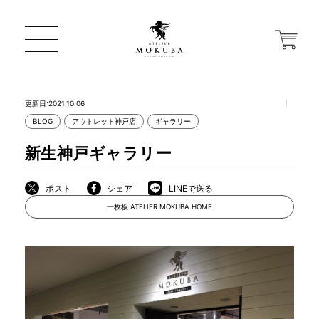
更新日:2021.10.06
BLOG
アウトレット神戸店
ギャラリー
ONLINE STORE
新生神戸ギャラリー
店舗から探す
ポスト
シェア
LINEで送る
一枚板 ATELIER MOKUBA HOME
一枚板 ATELIER MOKUBA HOME
MOKUBA について