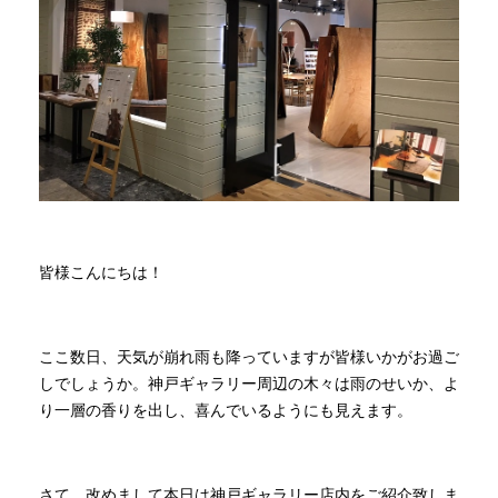
商品情報
直営店
イベント
WEBカタログ
皆様こんにちは！
全商品一覧
ここ数日、天気が崩れ雨も降っていますが皆様いかがお過ご
しでしょうか。神戸ギャラリー周辺の木々は雨のせいか、よ
新入荷情報
り一層の香りを出し、喜んでいるようにも見えます。
納品事例
さて、改めまして本日は神戸ギャラリー店内をご紹介致しま