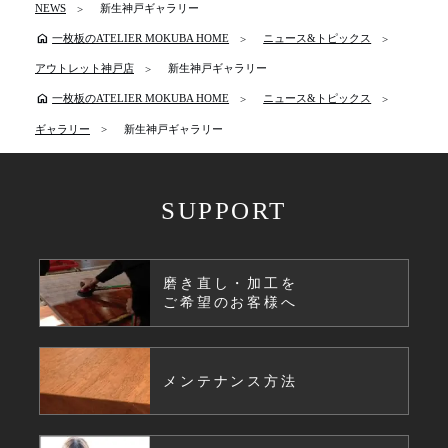
NEWS
新生神戸ギャラリー
home
一枚板のATELIER MOKUBA HOME
ニュース&トピックス
アウトレット神戸店
新生神戸ギャラリー
home
一枚板のATELIER MOKUBA HOME
ニュース&トピックス
ギャラリー
新生神戸ギャラリー
SUPPORT
磨き直し・加工を
ご希望のお客様へ
メンテナンス方法