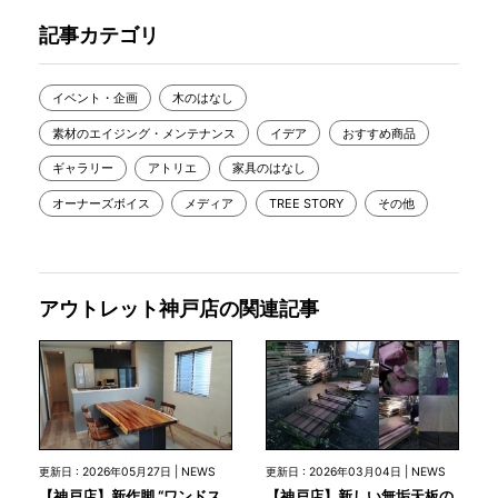
記事カテゴリ
イベント・企画
木のはなし
素材のエイジング・メンテナンス
イデア
おすすめ商品
ギャラリー
アトリエ
家具のはなし
オーナーズボイス
メディア
TREE STORY
その他
アウトレット神戸店の関連記事
更新日 : 2026年05月27日 | NEWS
更新日 : 2026年03月04日 | NEWS
【神戸店】新作脚 “ワンドス
【神戸店】新しい無垢天板の