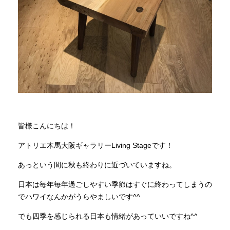
商品情報
直営店
イベント
WEBカタログ
皆様こんにちは！
アトリエ木馬大阪ギャラリーLiving Stageです！
全商品一覧
あっという間に秋も終わりに近づいていますね。
日本は毎年毎年過ごしやすい季節はすぐに終わってしまうの
新入荷情報
でハワイなんかがうらやましいです^^
でも四季を感じられる日本も情緒があっていいですね^^
納品事例