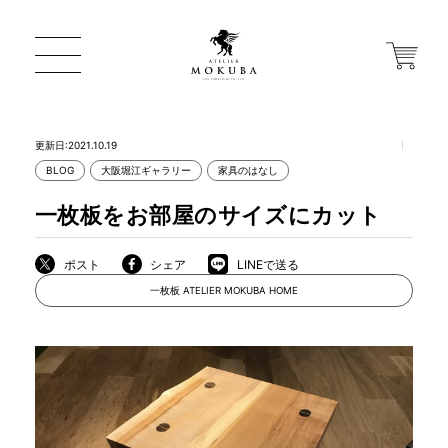
更新日:2021.10.19
BLOG
大阪堀江ギャラリー
家具のはなし
ONLINE STORE
一枚板をお部屋のサイズにカット
店舗から探す
ポスト
シェア
LINEで送る
一枚板 ATELIER MOKUBA HOME
一枚板 ATELIER MOKUBA HOME
MOKUBA について