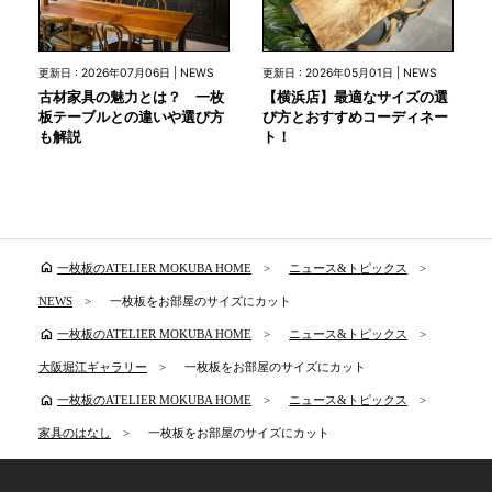
更新日 : 2026年07月06日 | NEWS
更新日 : 2026年05月01日 | NEWS
古材家具の魅力とは？ 一枚
【横浜店】最適なサイズの選
板テーブルとの違いや選び方
び方とおすすめコーディネー
も解説
ト！
home
一枚板のATELIER MOKUBA HOME
ニュース&トピックス
NEWS
一枚板をお部屋のサイズにカット
home
一枚板のATELIER MOKUBA HOME
ニュース&トピックス
大阪堀江ギャラリー
一枚板をお部屋のサイズにカット
home
一枚板のATELIER MOKUBA HOME
ニュース&トピックス
家具のはなし
一枚板をお部屋のサイズにカット