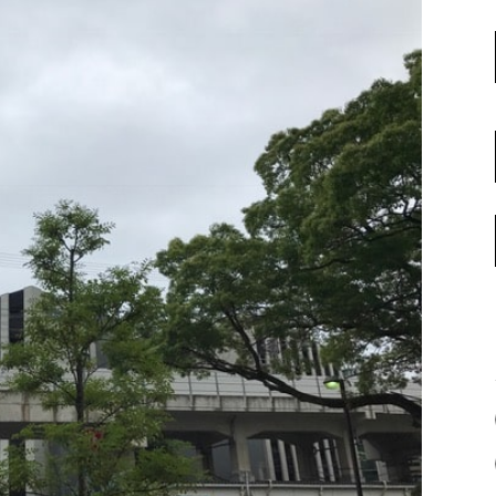
名古屋ギャラリー
お客様の声
大阪梅田ギャラリー
コーディネート集
アウトレット神戸店
大川ギャラリー【本店】
INFORMATION
天神ギャラリー
NEWS
公式オンラインストア
EVENT
BLOG
WEBカタログ
メディア美術協力実績