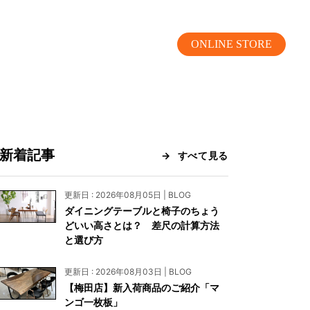
ONLINE STORE
新着記事
すべて見る
MOKUBA CHANNEL
更新日 : 2026年08月05日 | BLOG
ダイニングテーブルと椅子のちょう
よくあるご質問
どいい高さとは？ 差尺の計算方法
と選び方
お問い合わせ
更新日 : 2026年08月03日 | BLOG
リア）
お問い合わせ
【梅田店】新入荷商品のご紹介「マ
ンゴ一枚板」
ス）
資料請求