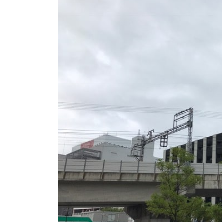
商品情報
ATELIER MOKUBAの一枚板テーブル
ATELIER MOKUBAの一枚板×異素材
特別なダイニングチェア
一枚板用のテーブル脚
樹種紹介
コーディネート集
メンテナンス方法