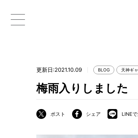
更新日:2021.10.09
BLOG
天神ギ
一枚板 ATELIER MOKUBA HOME
直
梅雨入りしました
MOKUBA について
ブランドコンセプト
ポスト
シェア
LINE
製造工程
職人の技能・技巧
加工技術