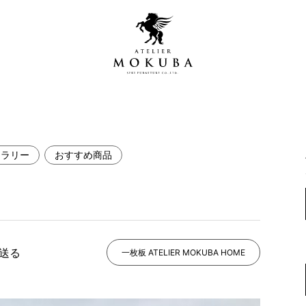
ャラリー
おすすめ商品
営店
全商品一覧
青山プレミアムギャラリー
新入荷情報
新宿ギャラリー
レジンギャラリー
で送る
納品事例
一枚板 ATELIER MOKUBA HOME
吉祥寺ギャラリー
【アウトレット取扱店】
納品事例（住宅・インテ
横浜ギャラリー
納品事例（店舗・オフィ