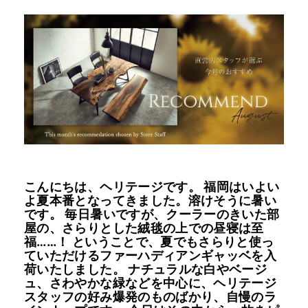
INFORMATION
MOKUBA CHANNEL
よくあるご質問
お問い合わせ
こんにちは、ヘリテージです。 福岡はいよい
よ夏本番となってきました。溶けそうに暑い
です。 毎日暑いですが、クーラーのきいた部
屋の、さらりとした絨毯の上での昼寝は至
福……！ ということで、夏でもさらりと使っ
ていただけるファーハディアンギャッベを入
荷いたしました。 ナチュラルな白やベージ
ュ、さわやかな緑などを中心に、ヘリテージ
スタッフの好み爆発のものばかり、自慢のラ