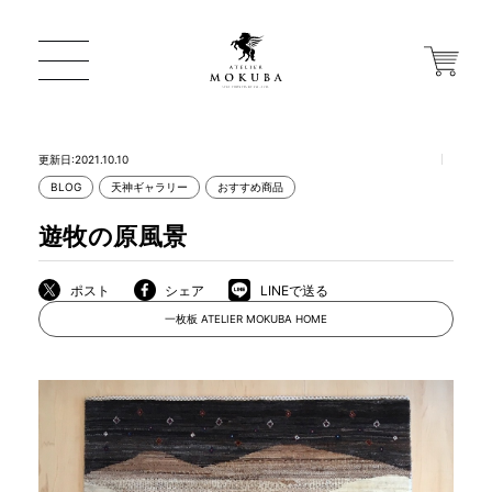
更新日:2021.10.10
BLOG
天神ギャラリー
おすすめ商品
ONLINE STORE
遊牧の原風景
店舗から探す
ポスト
シェア
LINEで送る
一枚板 ATELIER MOKUBA HOME
一枚板 ATELIER MOKUBA HOME
MOKUBA について