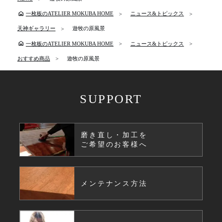
home
一枚板のATELIER MOKUBA HOME
ニュース&トピックス
天神ギャラリー
遊牧の原風景
home
一枚板のATELIER MOKUBA HOME
ニュース&トピックス
おすすめ商品
遊牧の原風景
SUPPORT
磨き直し・加工を
ご希望のお客様へ
メンテナンス方法