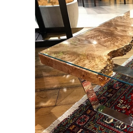
商品情報
ATELIER MOKUBAの一枚板テーブル
ATELIER MOKUBAの一枚板×異素材
特別なダイニングチェア
一枚板用のテーブル脚
樹種紹介
コーディネート集
メンテナンス方法