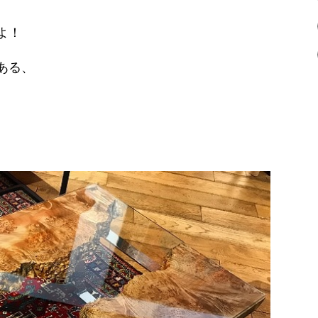
よ！
ある、