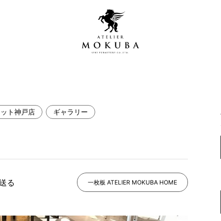
レット神戸店
ギャラリー
営店
全商品一覧
青山プレミアムギャラリー
新入荷情報
新宿ギャラリー
レジンギャラリー
で送る
納品事例
一枚板 ATELIER MOKUBA HOME
吉祥寺ギャラリー
【アウトレット取扱店】
納品事例（住宅・インテ
横浜ギャラリー
納品事例（店舗・オフィ