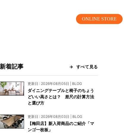
ONLINE STORE
新着記事
すべて見る
MOKUBA CHANNEL
更新日 : 2026年08月05日 | BLOG
ダイニングテーブルと椅子のちょう
よくあるご質問
どいい高さとは？ 差尺の計算方法
と選び方
お問い合わせ
更新日 : 2026年08月03日 | BLOG
リア）
お問い合わせ
【梅田店】新入荷商品のご紹介「マ
ンゴ一枚板」
ス）
資料請求