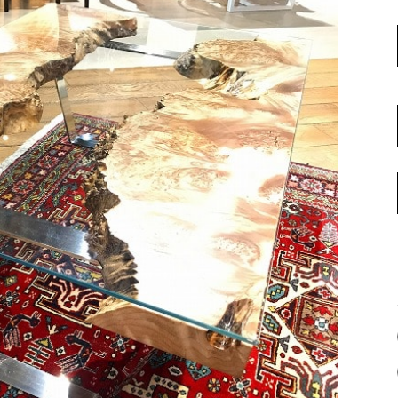
名古屋ギャラリー
お客様の声
大阪梅田ギャラリー
コーディネート集
アウトレット神戸店
大川ギャラリー【本店】
INFORMATION
天神ギャラリー
NEWS
公式オンラインストア
EVENT
BLOG
WEBカタログ
メディア美術協力実績