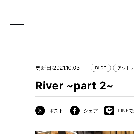
更新日:2021.10.03
BLOG
アウト
一枚板 ATELIER MOKUBA HOME
直
River ~part 2~
MOKUBA について
ブランドコンセプト
ポスト
シェア
LINE
製造工程
職人の技能・技巧
加工技術