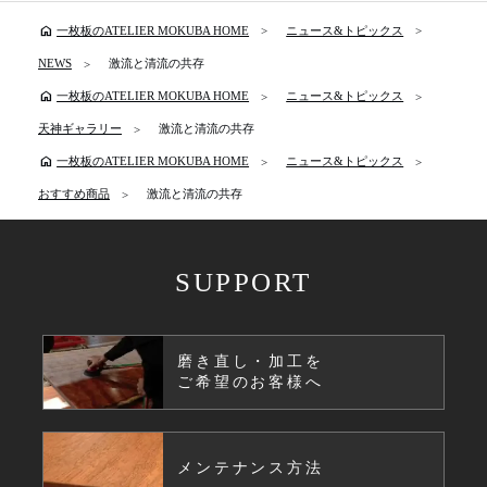
home
一枚板のATELIER MOKUBA HOME
ニュース&トピックス
NEWS
激流と清流の共存
home
一枚板のATELIER MOKUBA HOME
ニュース&トピックス
天神ギャラリー
激流と清流の共存
home
一枚板のATELIER MOKUBA HOME
ニュース&トピックス
おすすめ商品
激流と清流の共存
SUPPORT
磨き直し・加工を
ご希望のお客様へ
メンテナンス方法