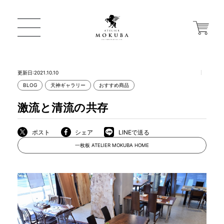
更新日:2021.10.10
BLOG
天神ギャラリー
おすすめ商品
ONLINE STORE
激流と清流の共存
店舗から探す
ポスト
シェア
LINEで送る
一枚板 ATELIER MOKUBA HOME
一枚板 ATELIER MOKUBA HOME
MOKUBA について