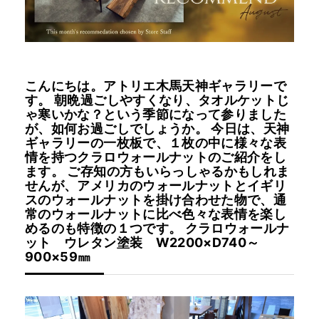
INFORMATION
こんにちは。アトリエ木馬天神ギャラリーで
MOKUBA CHANNEL
す。 朝晩過ごしやすくなり、タオルケットじ
ゃ寒いかな？という季節になって参りました
が、如何お過ごしでしょうか。 今日は、天神
よくあるご質問
ギャラリーの一枚板で、１枚の中に様々な表
情を持つクラロウォールナットのご紹介をし
ます。 ご存知の方もいらっしゃるかもしれま
せんが、アメリカのウォールナットとイギリ
お問い合わせ
スのウォールナットを掛け合わせた物で、通
常のウォールナットに比べ色々な表情を楽し
めるのも特徴の１つです。 クラロウォールナ
ット ウレタン塗装 W2200×D740～
900×59㎜