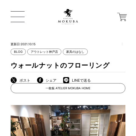
更新日:2021.10.15
BLOG
アウトレット神戸店
家具のはなし
ONLINE STORE
ウォールナットのフローリング
店舗から探す
ポスト
シェア
LINEで送る
一枚板 ATELIER MOKUBA HOME
一枚板 ATELIER MOKUBA HOME
MOKUBA について