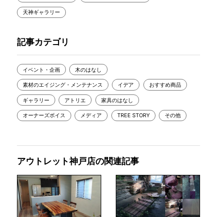
天神ギャラリー
記事カテゴリ
イベント・企画
木のはなし
素材のエイジング・メンテナンス
イデア
おすすめ商品
ギャラリー
アトリエ
家具のはなし
オーナーズボイス
メディア
TREE STORY
その他
アウトレット神戸店の関連記事