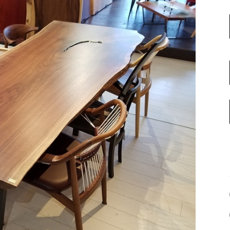
名古屋ギャラリー
お客様の声
大阪梅田ギャラリー
コーディネート集
アウトレット神戸店
大川ギャラリー【本店】
INFORMATION
天神ギャラリー
NEWS
公式オンラインストア
EVENT
BLOG
WEBカタログ
メディア美術協力実績