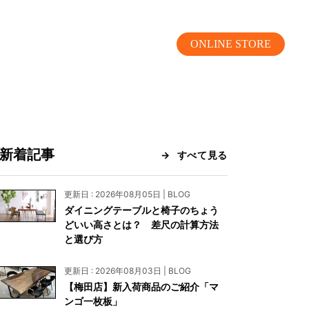
ONLINE STORE
新着記事
すべて見る
MOKUBA CHANNEL
更新日 : 2026年08月05日 | BLOG
ダイニングテーブルと椅子のちょう
よくあるご質問
どいい高さとは？ 差尺の計算方法
と選び方
お問い合わせ
更新日 : 2026年08月03日 | BLOG
リア）
お問い合わせ
【梅田店】新入荷商品のご紹介「マ
ンゴ一枚板」
ス）
資料請求