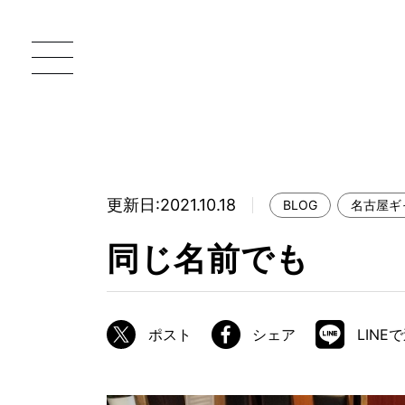
更新日:2021.10.18
BLOG
名古屋ギ
一枚板 ATELIER MOKUBA HOME
直
同じ名前でも
MOKUBA について
ブランドコンセプト
ポスト
シェア
LINE
製造工程
職人の技能・技巧
加工技術