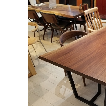
商品情報
ATELIER MOKUBAの一枚板テーブル
ATELIER MOKUBAの一枚板×異素材
特別なダイニングチェア
一枚板用のテーブル脚
樹種紹介
コーディネート集
メンテナンス方法