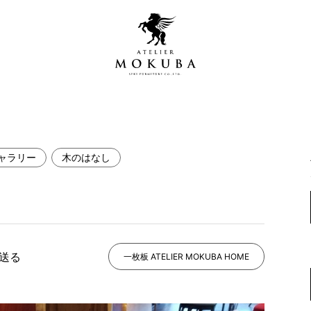
ャラリー
木のはなし
営店
全商品一覧
青山プレミアムギャラリー
新入荷情報
新宿ギャラリー
レジンギャラリー
で送る
納品事例
一枚板 ATELIER MOKUBA HOME
吉祥寺ギャラリー
【アウトレット取扱店】
納品事例（住宅・インテ
横浜ギャラリー
納品事例（店舗・オフィ