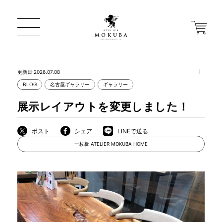
更新日:2026.07.08
BLOG
名古屋ギャラリー
ギャラリー
ONLINE STORE
展示レイアウトを変更しました！
店舗から探す
ポスト
シェア
LINEで送る
一枚板 ATELIER MOKUBA HOME
一枚板 ATELIER MOKUBA HOME
MOKUBA について