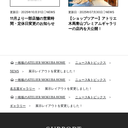
更新日 : 2025年10月31日 | NEWS
更新日 : 2025年07月30日 | NEWS
11月より一部店舗の営業時
【ショップツアー】アトリエ
間・定休日変更のお知らせ
木馬青山プレミアムギャラリ
ーの店内を大公開！
home
一枚板のATELIER MOKUBA HOME
ニュース&トピックス
NEWS
展示レイアウトを変更しました！
home
一枚板のATELIER MOKUBA HOME
ニュース&トピックス
名古屋ギャラリー
展示レイアウトを変更しました！
home
一枚板のATELIER MOKUBA HOME
ニュース&トピックス
ギャラリー
展示レイアウトを変更しました！