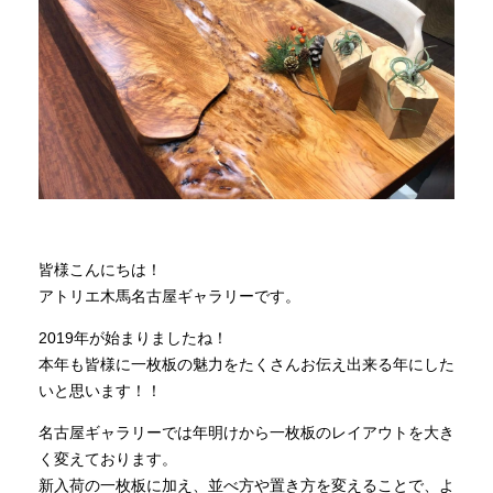
商品情報
直営店
イベント
WEBカタログ
皆様こんにちは！
アトリエ木馬名古屋ギャラリーです。
全商品一覧
2019年が始まりましたね！
本年も皆様に一枚板の魅力をたくさんお伝え出来る年にした
いと思います！！
新入荷情報
名古屋ギャラリーでは年明けから一枚板のレイアウトを大き
く変えております。
納品事例
新入荷の一枚板に加え、並べ方や置き方を変えることで、よ