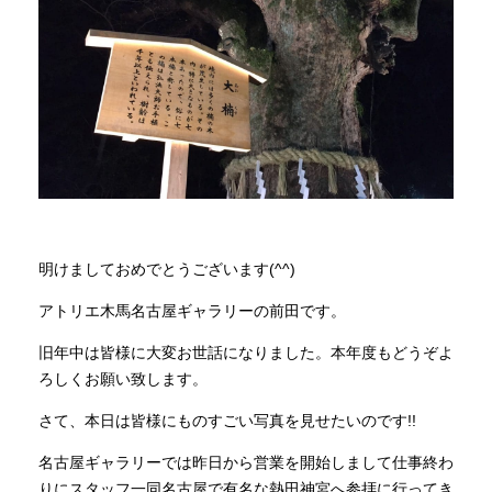
商品情報
直営店
イベント
WEBカタログ
明けましておめでとうございます(^^)
アトリエ木馬名古屋ギャラリーの前田です。
全商品一覧
旧年中は皆様に大変お世話になりました。本年度もどうぞよ
ろしくお願い致します。
新入荷情報
さて、本日は皆様にものすごい写真を見せたいのです!!
名古屋ギャラリーでは昨日から営業を開始しまして仕事終わ
納品事例
りにスタッフ一同名古屋で有名な熱田神宮へ参拝に行ってき