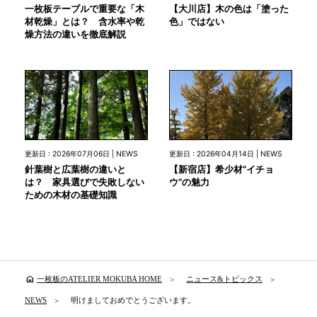
一枚板テーブルで重要な「木
【大川店】木の色は「塗った
材乾燥」とは？ 含水率や乾
色」ではない
燥方法の違いを徹底解説
更新日 : 2026年07月06日 | NEWS
更新日 : 2026年04月14日 | NEWS
針葉樹と広葉樹の違いと
【新宿店】希少材”イチョ
は？ 家具選びで失敗しない
ウ”の魅力
ための木材の基礎知識
home
一枚板のATELIER MOKUBA HOME
ニュース&トピックス
NEWS
明けましておめでとうございます。