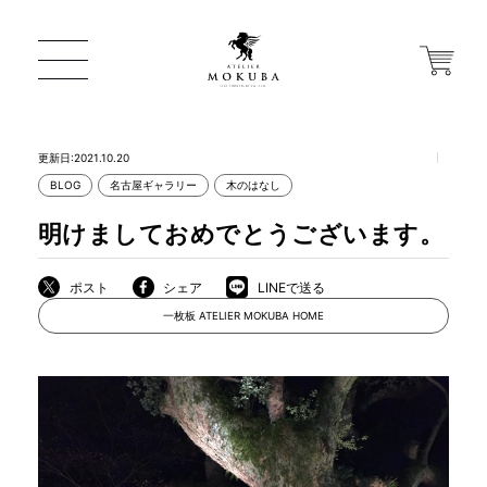
更新日:2021.10.20
BLOG
名古屋ギャラリー
木のはなし
ONLINE STORE
明けましておめでとうございます。
店舗から探す
ポスト
シェア
LINEで送る
一枚板 ATELIER MOKUBA HOME
一枚板 ATELIER MOKUBA HOME
MOKUBA について