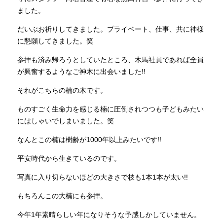
ました。
INFORMATION
だいぶお祈りしてきました。プライベート、仕事、共に神様
に懇願してきました。笑
参拝も済み帰ろうとしていたところ、木馬社員であれば全員
MOKUBA CHANNEL
が興奮するようなご神木に出会いました!!
それがこちらの楠の木です。
よくあるご質問
ものすごく生命力を感じる楠に圧倒されつつも子どもみたい
にはしゃいでしまいました。笑
お問い合わせ
なんとこの楠は樹齢が1000年以上みたいです!!
平安時代から生きているのです。
写真に入り切らないほどの大きさで枝も1本1本が太い!!
もちろんこの大楠にも参拝。
今年1年素晴らしい年になりそうな予感しかしていません。