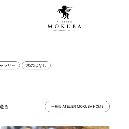
ャラリー
木のはなし
営店
全商品一覧
青山プレミアムギャラリー
新入荷情報
新宿ギャラリー
レジンギャラリー
で送る
納品事例
一枚板 ATELIER MOKUBA HOME
吉祥寺ギャラリー
【アウトレット取扱店】
納品事例（住宅・インテ
横浜ギャラリー
納品事例（店舗・オフィ