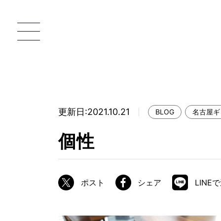
更新日:2021.10.21
BLOG
名古屋ギ
一枚板 ATELIER MOKUBA HOME
直
個性
MOKUBA について
ブランドコンセプト
ポスト
シェア
LINE
製造工程
職人の技能・技巧
加工技術