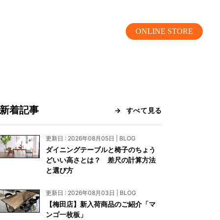
ONLINE STORE
新着記事
すべて見る
MOKUBA CHANNEL
更新日 : 2026年08月05日 | BLOG
ダイニングテーブルと椅子のちょう
よくあるご質問
どいい高さとは？ 差尺の計算方法
と選び方
お問い合わせ
更新日 : 2026年08月03日 | BLOG
リア）
お問い合わせ
【梅田店】新入荷商品のご紹介「マ
ンゴ一枚板」
ス）
資料請求