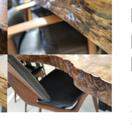
名古屋ギャラリー
お客様の声
大阪梅田ギャラリー
コーディネート集
アウトレット神戸店
大川ギャラリー【本店】
INFORMATION
天神ギャラリー
NEWS
公式オンラインストア
EVENT
BLOG
WEBカタログ
メディア美術協力実績