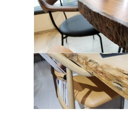
商品情報
ATELIER MOKUBAの一枚板テーブル
ATELIER MOKUBAの一枚板×異素材
特別なダイニングチェア
一枚板用のテーブル脚
樹種紹介
コーディネート集
メンテナンス方法