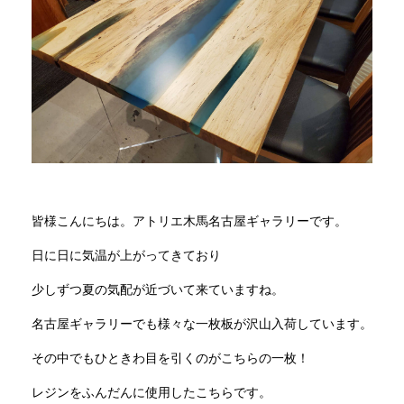
商品情報
直営店
イベント
WEBカタログ
皆様こんにちは。アトリエ木馬名古屋ギャラリーです。
日に日に気温が上がってきており
全商品一覧
少しずつ夏の気配が近づいて来ていますね。
名古屋ギャラリーでも様々な一枚板が沢山入荷しています。
新入荷情報
その中でもひときわ目を引くのがこちらの一枚！
納品事例
レジンをふんだんに使用したこちらです。