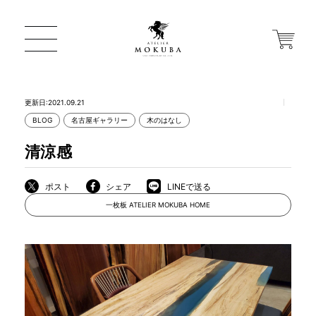
更新日:2021.09.21
BLOG
名古屋ギャラリー
木のはなし
ONLINE STORE
清涼感
店舗から探す
ポスト
シェア
LINEで送る
一枚板 ATELIER MOKUBA HOME
一枚板 ATELIER MOKUBA HOME
MOKUBA について