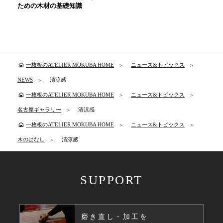
ための木材の基礎知識
home
一枚板のATELIER MOKUBA HOME
ニュース&トピックス
NEWS
清涼感
home
一枚板のATELIER MOKUBA HOME
ニュース&トピックス
名古屋ギャラリー
清涼感
home
一枚板のATELIER MOKUBA HOME
ニュース&トピックス
木のはなし
清涼感
SUPPORT
磨き直し・加工を