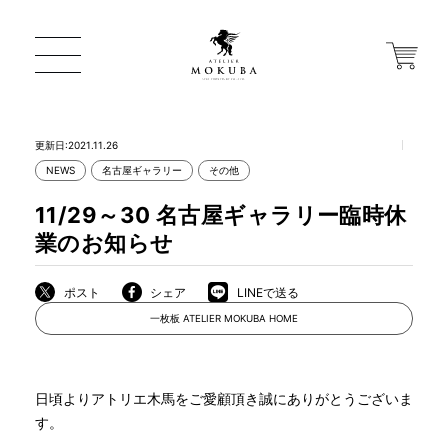
更新日:2021.11.26
NEWS
名古屋ギャラリー
その他
ONLINE STORE
11/29～30 名古屋ギャラリー臨時休
業のお知らせ
店舗から探す
ポスト
シェア
LINEで送る
一枚板 ATELIER MOKUBA HOME
一枚板 ATELIER MOKUBA HOME
MOKUBA について
日頃よりアトリエ木馬をご愛顧頂き誠にありがとうございま
す。