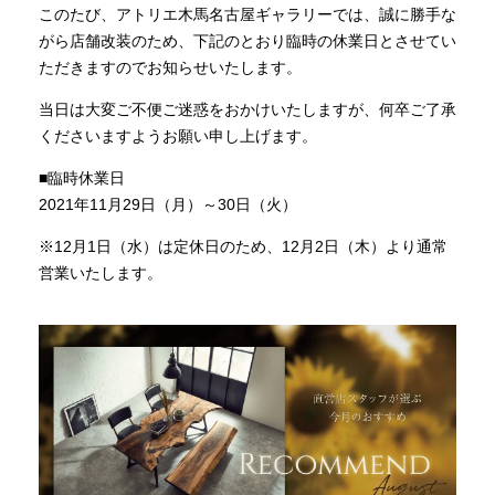
このたび、アトリエ木馬名古屋ギャラリーでは、誠に勝手な
商品情報
がら店舗改装のため、下記のとおり臨時の休業日とさせてい
ただきますのでお知らせいたします。
直営店
当日は大変ご不便ご迷惑をおかけいたしますが、何卒ご了承
くださいますようお願い申し上げます。
イベント
■臨時休業日
2021年11月29日（月）～30日（火）
※12月1日（水）は定休日のため、12月2日（木）より通常
WEBカタログ
営業いたします。
全商品一覧
新入荷情報
納品事例