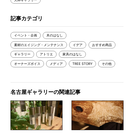
記事カテゴリ
イベント・企画
木のはなし
素材のエイジング・メンテナンス
イデア
おすすめ商品
ギャラリー
アトリエ
家具のはなし
オーナーズボイス
メディア
TREE STORY
その他
名古屋ギャラリーの関連記事